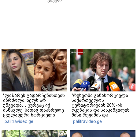
ვაკეში
"ლაზარეს გადარჩენისთვის
"რუსეთმა განახორციელა
იბრძოლა, ხელს არ
საქართველოს
უშვებდა… ცურვაც იქ
ტერიტორიების 20%-ის
ისწავლე, სადაც დაასრულე
ოკუპაცია და სააკაშვილის,
ყველაფერი ხორციელი
მისი რეჟიმის და
ცხოვრებიდან" – რას წერს
"ნაცმოძრაობის" ღალატი
palitravideo.ge
palitravideo.ge
ხობში დაღუპული დედა-
ვერანაირად ვერ
შვილის ახლობელი?
გადაფარავს ამ
დანაშაულს" - ირაკლი