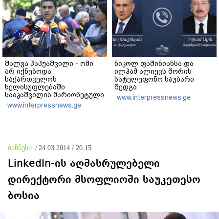
კობახიძე
შალვა პაპუაშვილი - ომი
ნიკოლ ფაშინიანსა და
არ იქნებოდა,
ილჰამ ალიევს შორის
საქართველოს
სატელეფონო საუბარი
ხელისუფლებაში
შედგა
სააკაშვილის მარიონეტული
www.interpressnews.ge
რეჟიმის ნაცვლად
www.interpressnews.ge
„ქართული ოცნების“
მსგავსი პატრიოტული ძალა
რომ ყოფილიყო, თუ 2008
წლის ომი თუ არ იქნებოდა,
დიდი ალბათობით, არც
ბიზნესი
/
24.03.2014 / 20:15
უკრაინის ომი იქნებოდა
LinkedIn-ის აღმასრულებელი
დირექტორი მსოფლიოში საუკეთესო
ბოსია