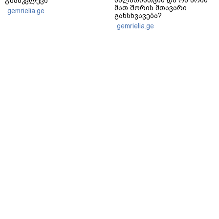
გზამკვლევი
მათ შორის მთავარი
gemrielia.ge
განსხვავება?
gemrielia.ge
sponsored by
ContentRoom
ფერმენტირებული
როდის არის ხალი საშიში
ინგრედიენტები კანის
და როგორია მისი
მოვლაში - კორეული
მოშორების მარტივი და
ინოვაციური ბრენდი Manyo
უსაფრთხო გზები
საქართველოშია