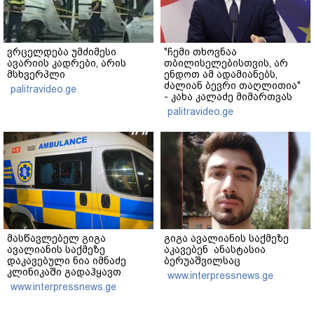
ვრცელდება უმძიმესი
"ჩემი თხოვნაა
ავარიის კადრები, არის
თბილისელებისთვის, არ
მსხვერპლი
ენდოთ ამ ადამიანებს,
ძალიან ბევრი თაღლითია"
palitravideo.ge
- კახა კალაძე მიმართვას
ავრცელებს
palitravideo.ge
მასწავლებელ გიგა
გიგა ავალიანის საქმეზე
ავალიანის საქმეზე
აკავებენ ანასტასია
დაკავებული ნია იმნაძე
ბერუაშვილსაც
კლინიკაში გადაჰყავთ
www.interpressnews.ge
www.interpressnews.ge