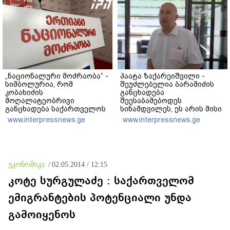
დანაშაულს" - ირაკლი
კობახიძე
„ნაციონალური მოძრაობა“ -
პაატა ზაქარეიშვილი -
სიმბოლურია, რომ
შეუძლებელია ბარამიძის
კობახიძის
განცხადება
მოღალატეობრივი
შეესაბამებოდეს
განცხადება საქართველოს
სინამდვილეს, ეს არის მისი
თავისუფლებისთვის
მოსაზრება, აბსოლუტურად
www.interpressnews.ge
www.interpressnews.ge
შეწირული გმირების
ამოვარდნილი
მემორიალზე გაკეთდა
რეალობიდან - არ მიმაჩნია,
რომ ამის გამო მის
წინააღმდეგ სისხლის
სამართლის საქმე უნდა
ეკონომიკა
/
02.05.2014 / 12:15
აღიძრას
კოტე სურგულაძე : საქართველომ
ემიგრანტების პოტენციალი უნდა
გამოიყენოს