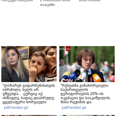
ობიექტი ბათუმში
2 ოთახიანი ბინა
ბინა ისანში
ბათუმში
"ლაზარეს გადარჩენისთვის
"რუსეთმა განახორციელა
იბრძოლა, ხელს არ
საქართველოს
უშვებდა… ცურვაც იქ
ტერიტორიების 20%-ის
ისწავლე, სადაც დაასრულე
ოკუპაცია და სააკაშვილის,
ყველაფერი ხორციელი
მისი რეჟიმის და
ცხოვრებიდან" – რას წერს
"ნაცმოძრაობის" ღალატი
palitravideo.ge
palitravideo.ge
ხობში დაღუპული დედა-
ვერანაირად ვერ
შვილის ახლობელი?
გადაფარავს ამ