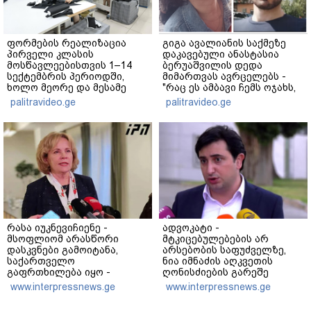
ფორმების რეალიზაცია
გიგა ავალიანის საქმეზე
პირველი კლასის
დაკავებული ანასტასია
მოსწავლეებისთვის 1–14
ბერუაშვილის დედა
სექტემბრის პერიოდში,
მიმართვას ავრცელებს -
ხოლო მეორე და მესამე
"რაც ეს ამბავი ჩემს ოჯახს,
ეტაპებზე...
ჩემს ანასტასიას გადახდა
palitravideo.ge
palitravideo.ge
თავს, მის მერე მე მე არ
ვარ"
რასა იუკნევიჩიენე -
ადვოკატი -
მსოფლიომ არასწორი
მტკიცებულებების არ
დასკვნები გამოიტანა,
არსებობის საფუძველზე,
საქართველო
ნია იმნაძის აღკვეთის
გაფრთხილება იყო -
ღონისძიების გარეშე
ყირიმი, დონბასი და
დატოვებას მოვითხოვთ
www.interpressnews.ge
www.interpressnews.ge
უკრაინის წინააღმდეგ
სრულმასშტაბიანი ომი