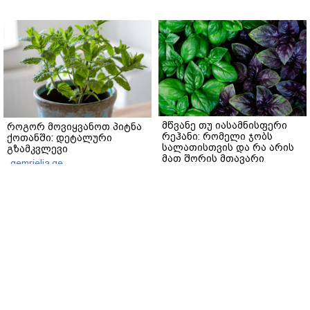
მწვანე თუ იასამნისფერი
როგორ მოვიყვანოთ პიტნა
რეჰანი: რომელი ჯობს
ქოთანში: დეტალური
სალათისთვის და რა არის
გზამკვლევი
მათ შორის მთავარი
gemrielia.ge
განსხვავება?
gemrielia.ge
sponsored by
ContentRoom