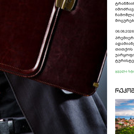
ტრანშიი
იმოძრავ
ჩამოშლა
მოცურებ
06.08.2026 
პრემიერ
ადამიან
თითქოს
უარყოფი
ტურისტე
ყველა სტ
ᲠᲔᲙᲝ