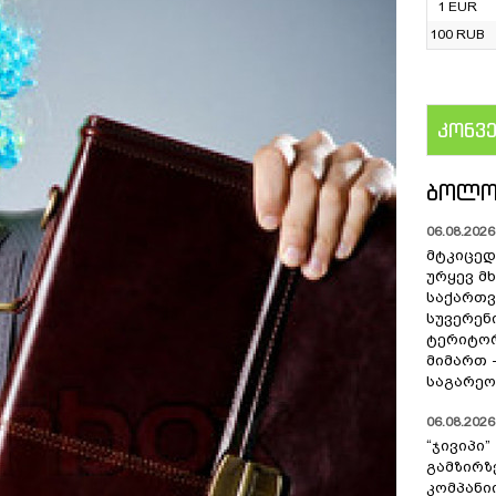
1 EUR
100 RUB
კონვ
US
ᲑᲝᲚᲝ
06.08.2026 
მტკიცედ
ურყევ მ
საქართ
სუვერენ
ტერიტო
მიმართ 
საგარეო
06.08.2026 
“ჯივიპი
გამზირზ
კომპან