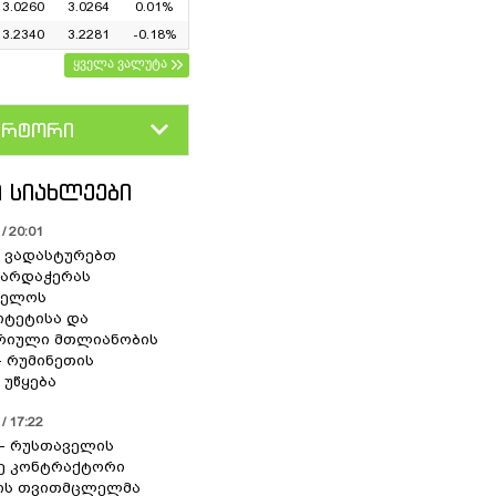
3.0260
3.0264
0.01%
3.2340
3.2281
-0.18%
ყველა ვალუტა
ერტორი
D
GEL
 ᲡᲘᲐᲮᲚᲔᲔᲑᲘ
/ 20:01
 ვადასტურებთ
ხარდაჭერას
ველოს
იტეტისა და
რიული მთლიანობის
- რუმინეთის
 უწყება
/ 17:22
” - რუსთაველის
ე კონტრაქტორი
იის თვითმცლელმა