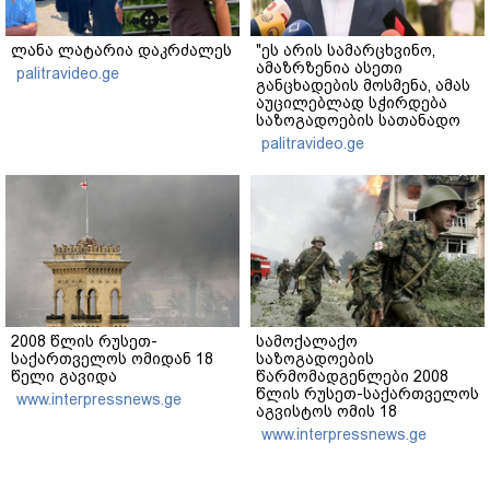
ლანა ლატარია დაკრძალეს
"ეს არის სამარცხვინო,
ამაზრზენია ასეთი
palitravideo.ge
განცხადების მოსმენა, ამას
აუცილებლად სჭირდება
საზოგადოების სათანადო
რეაქცია" - ირაკლი
palitravideo.ge
კობახიძე
2008 წლის რუსეთ-
სამოქალაქო
საქართველოს ომიდან 18
საზოგადოების
წელი გავიდა
წარმომადგენლები 2008
წლის რუსეთ-საქართველოს
www.interpressnews.ge
აგვისტოს ომის 18
წლისთავთან
www.interpressnews.ge
დაკავშირებით ერთობლივ
განცხადებას ავრცელებენ