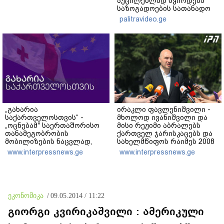
აუცილებლად სჭირდება
საზოგადოების სათანადო
რეაქცია" - ირაკლი
palitravideo.ge
კობახიძე
„გახარია
ირაკლი ფავლენიშვილი -
საქართველოსთვის“ -
მხოლოდ ივანიშვილი და
„ოცნებამ" საერთაშორისო
მისი რეჟიმი აბრალებს
თანამეგობრობის
ქართველ ჯარისკაცებს და
მობილიზების ნაცვლად,
სახელმწიფოს რაიმეს 2008
საკუთარი ქვეყნის
წლის აგვისტოს ომში -
www.interpressnews.ge
www.interpressnews.ge
დადანაშაულება არჩია -
არანაირი დანაშაული არ
ცინიკურია, რომ ოკუპაციასა
დაბრალებია ქართულ
და ოკუპაციის მსხვერპლ
მხარეს
მოქალაქეებზე მეტად ე.წ.
„რუსოფობიის“ გამო სწუხან
ეკონომიკა
/
09.05.2014 / 11:22
გიორგი კვირიკაშვილი : ამერიკული