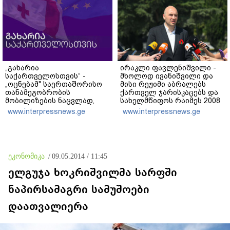
„გახარია
ირაკლი ფავლენიშვილი -
საქართველოსთვის“ -
მხოლოდ ივანიშვილი და
„ოცნებამ" საერთაშორისო
მისი რეჟიმი აბრალებს
თანამეგობრობის
ქართველ ჯარისკაცებს და
მობილიზების ნაცვლად,
სახელმწიფოს რაიმეს 2008
საკუთარი ქვეყნის
წლის აგვისტოს ომში -
www.interpressnews.ge
www.interpressnews.ge
დადანაშაულება არჩია -
არანაირი დანაშაული არ
ცინიკურია, რომ ოკუპაციასა
დაბრალებია ქართულ
და ოკუპაციის მსხვერპლ
მხარეს
მოქალაქეებზე მეტად ე.წ.
„რუსოფობიის“ გამო სწუხან
ეკონომიკა
/
09.05.2014 / 11:45
ელგუჯა ხოკრიშვილმა სარფში
ნაპირსამაგრი სამუშოები
დაათვალიერა