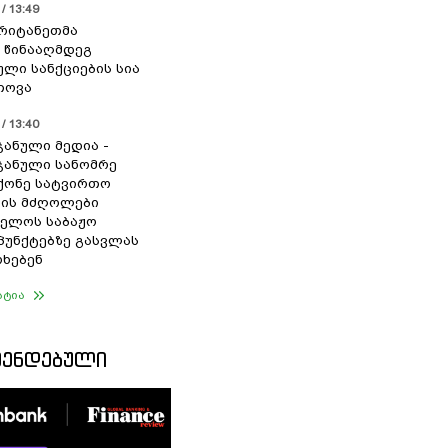
/ 13:49
რიტანეთმა
 წინააღმდეგ
ული სანქციების სია
თოვა
/ 13:40
ჯანული მედია -
ჯანული სანომრე
მქონე სატვირთო
ბის მძღოლები
ელოს საბაჟო
 პუნქტებზე გასვლას
რხებენ
ატია
ᲛᲔᲜᲓᲔᲑᲣᲚᲘ