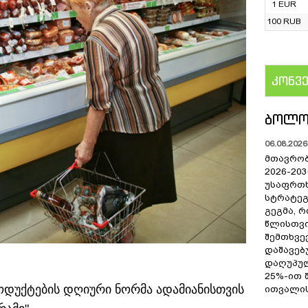
1 EUR
100 RUB
კონვ
US
ᲑᲝᲚᲝ
06.08.2026 
მთავრობ
2026-20
უსაფრთ
სტრატეგ
გეგმა, 
წლისთვი
შემთხვე
დაშავებ
დაღუპუ
25%-ით 
დუქტების დღიური ნორმა ადამიანისთვის
ითვალის