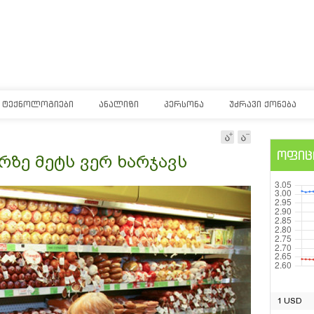
ᲢᲔᲥᲜᲝᲚᲝᲒᲘᲔᲑᲘ
ᲐᲜᲐᲚᲘᲖᲘ
ᲞᲔᲠᲡᲝᲜᲐ
ᲣᲫᲠᲐᲕᲘ ᲥᲝᲜᲔᲑᲐ
ოფიც
რზე მეტს ვერ ხარჯავს
1 USD