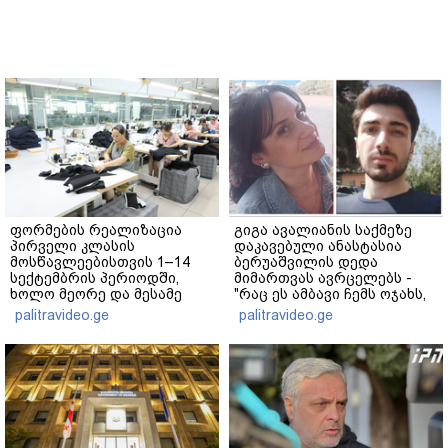
ფორმების რეალიზაცია
გიგა ავალიანის საქმეზე
პირველი კლასის
დაკავებული ანასტასია
მოსწავლეებისთვის 1–14
ბერუაშვილის დედა
სექტემბრის პერიოდში,
მიმართვას ავრცელებს -
ხოლო მეორე და მესამე
"რაც ეს ამბავი ჩემს ოჯახს,
ეტაპებზე...
ჩემს ანასტასიას გადახდა
palitravideo.ge
palitravideo.ge
თავს, მის მერე მე მე არ
ვარ"