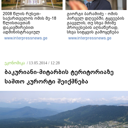
2008 წლის რუსეთ-
გიორგი ბარამიძე - ომის
საქართველოს ომის მე-18
პირველ დღეებში, ტყვეების
წლისთავთან
გაცვლის, თუ სხვა მძიმე
დაკავშირებით
პროცესების აღსაწერად,
ადმინისტრაციულ
სხვა სიტყვის გამოყენება
შენობებზე სახელმწიფო
აჯობებდა - არასდროს
www.interpressnews.ge
www.interpressnews.ge
დროშები დაეშვა
მითქვამს, რომ ჩვენები
ხელებაწეულს ან
დატყვევებულს
"ხვრეტდნენ", ეგ არასდროს
მინახავს და არც რაიმე
ეკონომიკა
/
13.05.2014 / 12:28
ფაქტი ვიცი
ბაკურიანი-მიტარბის ტერიტორიაზე
სამთო კურორტი შეიქმნება