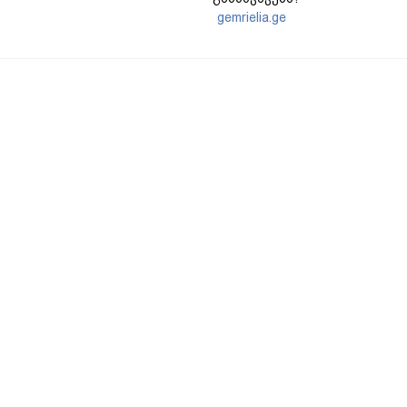
gemrielia.ge
sponsored by
ContentRoom
ფერმენტირებული
როდის არის ხალი საშიში
ინგრედიენტები კანის
და როგორია მისი
მოვლაში - კორეული
მოშორების მარტივი და
ინოვაციური ბრენდი Manyo
უსაფრთხო გზები
საქართველოშია