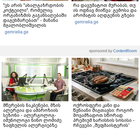
"ეს არის "ახალგაზრდობის
რა დავუმატოთ მურაბას, თუ
კოქტეილი", რომელიც
ის ოდნავ მიიწვა: გემოსა და
ორგანიზმის გაჯანსაღებაში
არომატის აღდგენის გზები
დაგეხმარებათ" - მანანა
gemrielia.ge
მგალობლიშვილის
რეცეპტი
gemrielia.ge
sponsored by
ContentRoom
მწერების ნაკბენები, მზის
ოქროსფერი კანი და
ალერგია და ამბროზიის
წვნიანი შიგთავსი: როგორ
სეზონი - ალერგოლოგ-
მოვამზადოთ სწორად
იმუნოლოგი ნინო ლომიძე
პრემიუმ ხარისხის სოსისი -
ზაფხულის ალერგიებზე
რჩევები „შეფმაისტერის“
ტექნოლოგისგან