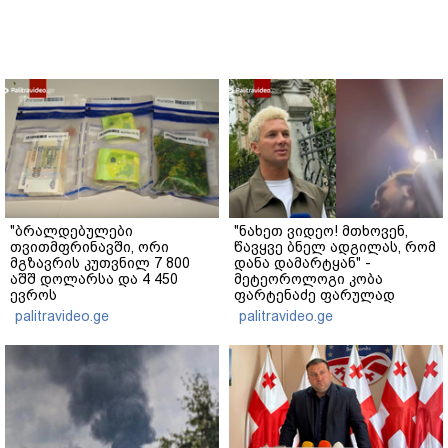
"ბრალდებულები
"ნახეთ ვიდეო! მთხოვენ,
თვითმფრინავში, ორი
წავყვე ბნელ ადგილას, რომ
მგზავრის კუთვნილ 7 800
დანა დამარტყან" -
აშშ დოლარსა და 4 450
მეტეოროლოგი კობა
ევროს
ფარტენაძე ფარულად
მართლსაწინააღმდეგოდ
გადაღებულ კადრებს
palitravideo.ge
palitravideo.ge
დაეუფლნენ" - დანაშაულის
აქვეყნებს
რა დეტალები ხდება
ცნობილი?