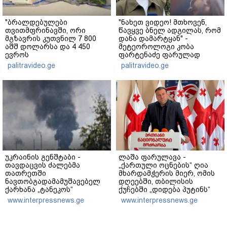
"ბრალდებულები
"ნახეთ ვიდეო! მთხოვენ,
თვითმფრინავში, ორი
წავყვე ბნელ ადგილას, რომ
მგზავრის კუთვნილ 7 800
დანა დამარტყან" -
აშშ დოლარსა და 4 450
მეტეოროლოგი კობა
ევროს
ფარტენაძე ფარულად
მართლსაწინააღმდეგოდ
გადაღებულ კადრებს
palitravideo.ge
palitravideo.ge
დაეუფლნენ" - დანაშაულის
აქვეყნებს
რა დეტალები ხდება
ცნობილი?
უკრაინის გენშტაბი -
ლაშა ფარულავა -
თავდაცვის ძალებმა
„ქართული ოცნების“ ღია
თათრეთში
მხარდამჭერის მიერ, ომის
ნავთობგადამამუშავებელ
დღეებში, თბილისის
ქარხანა „ტანეკოს“
ქუჩებში „დიდება პუტინს“
დაარტყეს
ძახილი, არის სამარცხვინო
www.interpressnews.ge
www.interpressnews.ge
და შავი ლაქა - ისინი ვერ
შეძლებენ ღალატის იმ
არტისტებზე