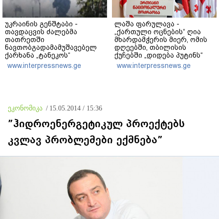
უკრაინის გენშტაბი -
ლაშა ფარულავა -
თავდაცვის ძალებმა
„ქართული ოცნების“ ღია
თათრეთში
მხარდამჭერის მიერ, ომის
ნავთობგადამამუშავებელ
დღეებში, თბილისის
ქარხანა „ტანეკოს“
ქუჩებში „დიდება პუტინს“
დაარტყეს
ძახილი, არის სამარცხვინო
www.interpressnews.ge
www.interpressnews.ge
და შავი ლაქა - ისინი ვერ
შეძლებენ ღალატის იმ
არტისტებზე
გადაბრალებას, რომლებიც
რუსეთში მიდიოდნენ
ეკონომიკა
/
15.05.2014 / 15:36
”ჰიდროენერგეტიკულ პროექტებს
კვლავ პრობლემები ექმნება”