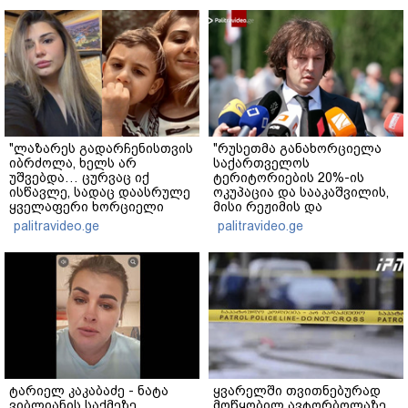
"ლაზარეს გადარჩენისთვის
"რუსეთმა განახორციელა
იბრძოლა, ხელს არ
საქართველოს
უშვებდა… ცურვაც იქ
ტერიტორიების 20%-ის
ისწავლე, სადაც დაასრულე
ოკუპაცია და სააკაშვილის,
ყველაფერი ხორციელი
მისი რეჟიმის და
ცხოვრებიდან" – რას წერს
"ნაცმოძრაობის" ღალატი
palitravideo.ge
palitravideo.ge
ხობში დაღუპული დედა-
ვერანაირად ვერ
შვილის ახლობელი?
გადაფარავს ამ
დანაშაულს" - ირაკლი
კობახიძე
ტარიელ კაკაბაძე - ნატა
ყვარელში თვითნებურად
ვიბლიანის საქმეზე
მოწყობილ ავტორბოლაზე