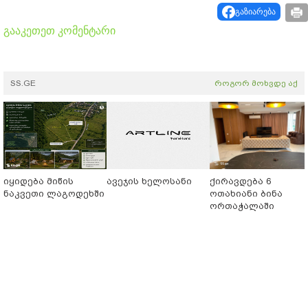
გაზიარება
გააკეთეთ კომენტარი
SS.GE
როგორ მოხვდე აქ
იყიდება მიწის
ავეჯის ხელოსანი
ქირავდება 6
ნაკვეთი ლაგოდეხში
ოთახიანი ბინა
ორთაჭალაში