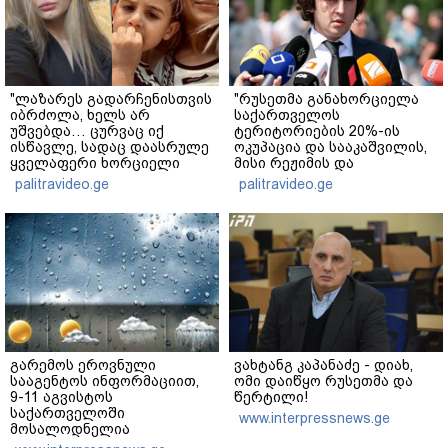
"ლაზარეს გადარჩენისთვის
"რუსეთმა განახორციელა
იბრძოლა, ხელს არ
საქართველოს
უშვებდა… ცურვაც იქ
ტერიტორიების 20%-ის
ისწავლე, სადაც დაასრულე
ოკუპაცია და სააკაშვილის,
ყველაფერი ხორციელი
მისი რეჟიმის და
ცხოვრებიდან" – რას წერს
"ნაცმოძრაობის" ღალატი
palitravideo.ge
palitravideo.ge
ხობში დაღუპული დედა-
ვერანაირად ვერ
შვილის ახლობელი?
გადაფარავს ამ
დანაშაულს" - ირაკლი
კობახიძე
გარემოს ეროვნული
ვახტანგ კაპანაძე - დიახ,
სააგენტოს ინფორმაციით,
ომი დაიწყო რუსეთმა და
9-11 აგვისტოს
წერტილი!
საქართველოში
www.interpressnews.ge
მოსალოდნელია
დროგამოშვებით წვიმა