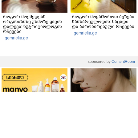
როგორ მოქმედებს
როგორ მოვაშოროთ ბუზები
ორგანიზმზე უზმოზე ყავის
სამზარეულოდან: ნაცადი
დალევა: ნუტრიციოლოგის
და აპრობირებული რჩევები
რჩევები
gemrielia.ge
gemrielia.ge
sponsored by
ContentRoom
ფერმენტირებული
როდის არის ხალი საშიში
ინგრედიენტები კანის
და როგორია მისი
მოვლაში - კორეული
მოშორების მარტივი და
ინოვაციური ბრენდი Manyo
უსაფრთხო გზები
საქართველოშია