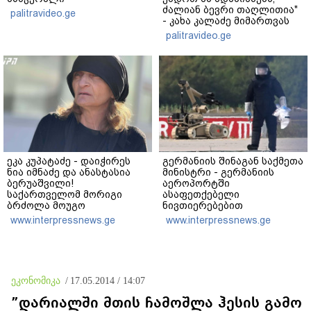
ძალიან ბევრი თაღლითია"
palitravideo.ge
- კახა კალაძე მიმართვას
ავრცელებს
palitravideo.ge
ეკა კუპატაძე - დაიჭირეს
გერმანიის შინაგან საქმეთა
ნია იმნაძე და ანასტასია
მინისტრი - გერმანიის
ბერუაშვილი!
აეროპორტში
საქართველომ მორიგი
ასაფეთქებელი
ბრძოლა მოუგო
ნივთიერებებით
მკვლელებს! იმნაძე-
დატვირთული დრონის
www.interpressnews.ge
www.interpressnews.ge
ნავროზაშვილები არიან
აღმოჩენა საფრთხის ახალ
მანიპულატორები,
დონეს აღნიშნავს
კადრებში მე ვნახე თამუნა
ნავროზაშვილის
ისტერიკების ფონზე
ეკონომიკა
/
17.05.2014 / 14:07
წყნარად მდგარი პოლიცია
”დარიალში მთის ჩამოშლა ჰესის გამო