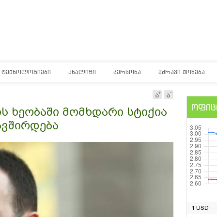
ᲢᲔᲥᲜᲝᲚᲝᲒᲘᲔᲑᲘ
ᲐᲜᲐᲚᲘᲖᲘ
ᲞᲔᲠᲡᲝᲜᲐ
ᲣᲫᲠᲐᲕᲘ ᲥᲝᲜᲔᲑᲐ
ოფიც
ს ხეობაში მომხდარი სტიქია
ავშირდება
1 USD