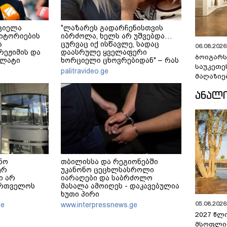
ციელა
"ლაზარეს გადარჩენისთვის
იტორიების
იბრძოლა, ხელს არ უშვებდა…
ა
ცურვაც იქ ისწავლე, სადაც
06.08.2026 
 რეჟიმის და
დაასრულე ყველაფერი
ბოიგარ
ალატი
ხორციელი ცხოვრებიდან" – რას
საუკეთე
ადაფარავს
წერს ხობში დაღუპული დედა-
palitravideo.ge
რაკლი
შვილის ახლობელი?
მაღაზიე
ᲐᲜᲐᲚ
ინო
თბილისსა და რეგიონებში
ერ
უკანონო ცეცხლსასროლი
ი არ
იარაღები და საბრძოლო
ართველოს
მასალა ამოიღეს - დაკავებულია
ხუთი პირი
იექტს
05.08.2026 
ge
www.interpressnews.ge
2027 წლ
მსოფლი