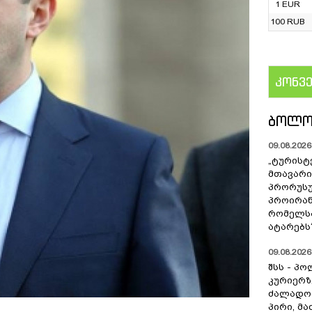
1 EUR
100 RUB
კონვ
US
ᲑᲝᲚᲝ
09.08.2026 
„ტურისტ
მთავარი
პრორუსუ
პროირან
რომელსა
ატარებს
09.08.2026 
შსს - პ
კურიერზ
ძალადო
პირი, მა