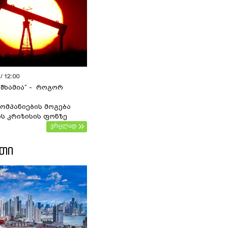
/ 12:00
 შხამია“ - როგორ
ომპანიების მოგება
ს კრიზისის ფონზე
ვრცლად
ᲔᲗᲘ