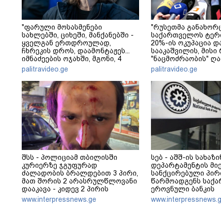
"ფარული მოსასმენები
"რუსეთმა განახორ
სახლებში, ციხეში, მანქანებში -
საქართველოს ტერ
ყველგან ერთდროულად,
20%-ის ოკუპაცია დ
ჩხრეკის დროს, დაამონტაჟეს...
სააკაშვილის, მისი
იმნაძეების ოჯახში, მგონი, 4
"ნაცმოძრაობის" ღ
მოსასმენი იყო..." - ეკა კუპატაძე
ვერანაირად ვერ გ
palitravideo.ge
palitravideo.ge
ამ დანაშაულს" - ი
კობახიძე
შსს - პოლიციამ თბილისში
სებ - აშშ-ის სახაზ
კურიერზე ჯგუფურად
დეპარტამენტის მი
ძალადობის ბრალდებით 3 პირი,
სანქცირებული პირ
მათ შორის 2 არასრულწლოვანი
წარმოადგენს საქ
დააკავა - კიდევ 2 პირის
ეროვნული ბანკის
დაკავების მიზნით კი შესაბამისი
რეგულირებულ სუბ
www.interpressnews.ge
www.interpressnews.
ღონისძიებები ტარდება