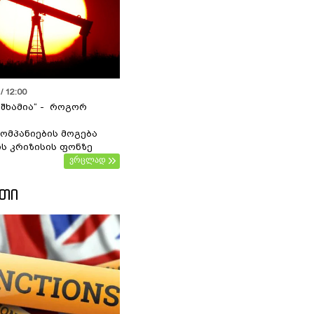
/ 12:00
 შხამია“ - როგორ
ომპანიების მოგება
ს კრიზისის ფონზე
ვრცლად
ᲔᲗᲘ