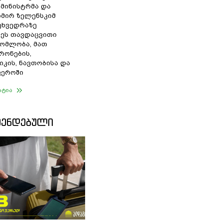
 მინისტრმა და
მირ ზელენსკიმ
შეხვედრაზე
ეს თავდაცვითი
ომლობა, მათ
რონების,
იკის, ნავთობისა და
ფეროში
ატია
ᲛᲔᲜᲓᲔᲑᲣᲚᲘ