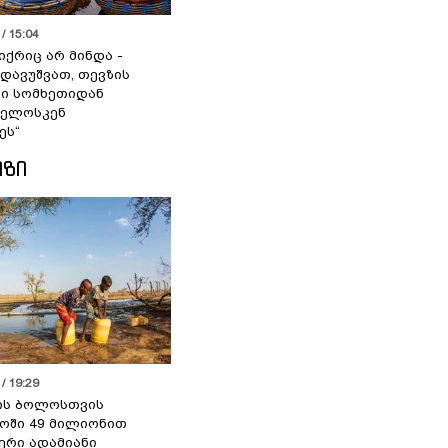
/ 15:04
იქრიც არ მინდა -
 დავუშვათ, თევზის
დი სომხეთიდან
ველოსკენ
ეს“
ᲘᲖᲘ
/ 19:29
ის ბოლოსთვის
ოში 49 მილიონით
იერი ადამიანი