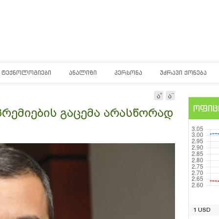
ᲢᲔᲥᲜᲝᲚᲝᲒᲘᲔᲑᲘ
ᲐᲜᲐᲚᲘᲖᲘ
ᲞᲔᲠᲡᲝᲜᲐ
ᲣᲫᲠᲐᲕᲘ ᲥᲝᲜᲔᲑᲐ
ოფიც
რემიების გაცემა არასწორად
1 USD