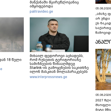
მანქანაში მცირეწლოვანიც
იმყოფებოდა
05.08.2026 
palitravideo.ge
„ამაზე ფ
არ უნდა
ეს ნაკა
საქართ
წამოვიდ
ᲐᲜᲐᲚ
მიხაილ ფედოროვი აცხადებს,
ან 18 წელი
რომ რუსეთის ტერიტორიაზე
სამიზნეების წინააღმდეგ
Starlink-ის გამოყენების საკითხზე
ge
ილონ მასკთან მოლაპარაკებებს
აწარმოებს
www.interpressnews.ge
05.08.2026 
2027 წლ
მსოფლი
მეტი მშ