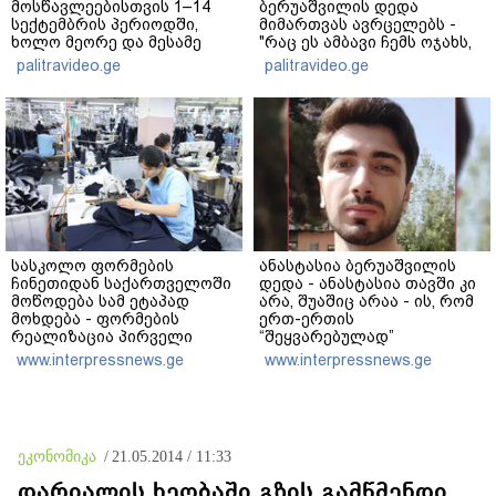
მოსწავლეებისთვის 1–14
ბერუაშვილის დედა
სექტემბრის პერიოდში,
მიმართვას ავრცელებს -
ხოლო მეორე და მესამე
"რაც ეს ამბავი ჩემს ოჯახს,
ეტაპებზე...
ჩემს ანასტასიას გადახდა
palitravideo.ge
palitravideo.ge
თავს, მის მერე მე მე არ
ვარ"
სასკოლო ფორმების
ანასტასია ბერუაშვილის
ჩინეთიდან საქართველოში
დედა - ანასტასია თავში კი
მოწოდება სამ ეტაპად
არა, შუაშიც არაა - ის, რომ
მოხდება - ფორმების
ერთ-ერთის
რეალიზაცია პირველი
“შეყვარებულად”
კლასის მოსწავლეებისთვის
ფიქსირდებოდა,
www.interpressnews.ge
www.interpressnews.ge
1–14 სექტემბრის
მკვლელობაში
პერიოდში, ხოლო მეორე და
თანამონაწილეობაზე არ
მესამე ეტაპებზე -
მიუთითებს - უნდა დაერეკა
ოქტომბრიდან დეკემბრის
პოლიციაში და უნდა ეთქვა,
ჩათვლით
რომ ჩხუბი მოხდა, მაგრამ
ეკონომიკა
/
21.05.2014 / 11:33
განხორციელდება
რომც დაერეკა, ამასაც სხვა
განხილვა მოჰყვებოდა
დარიალის ხეობაში გზის გამწმენდი