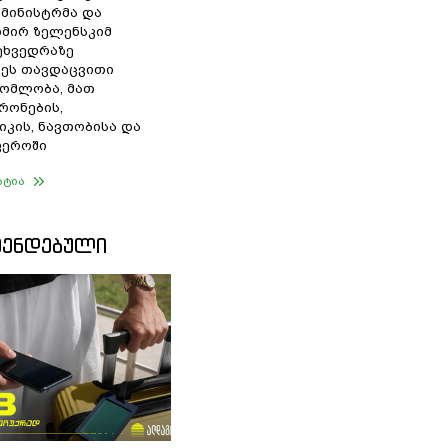
 მინისტრმა და
მირ ზელენსკიმ
შეხვედრაზე
ეს თავდაცვითი
ომლობა, მათ
რონების,
იკის, ნავთობისა და
ფეროში
ატია
ᲛᲔᲜᲓᲔᲑᲣᲚᲘ