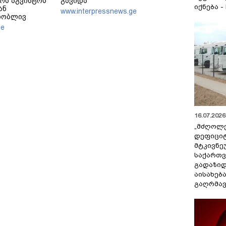
ოს აგვისტოს
გავიდა
იქნება -
ან
www.interpressnews.ge
თობლივ
ელებენ
ge
16.07.2026 
„მძღოლ
დეფიცი
მტკივნ
საქართ
გადაზიდ
აისახებ
გაღრმავ