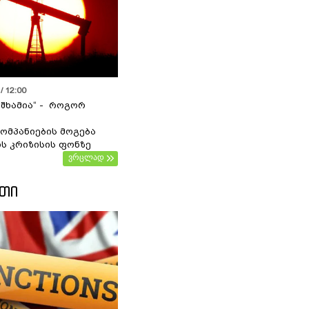
/ 12:00
 შხამია“ - როგორ
ომპანიების მოგება
ს კრიზისის ფონზე
ვრცლად
ᲔᲗᲘ