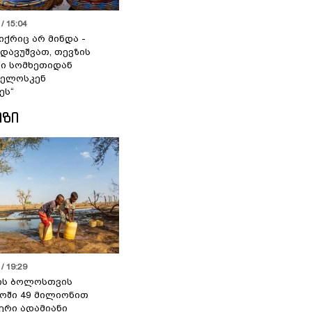
/ 15:04
იქრიც არ მინდა -
 დავუშვათ, თევზის
დი სომხეთიდან
ველოსკენ
ეს“
ᲘᲖᲘ
/ 19:29
ის ბოლოსთვის
ოში 49 მილიონით
იერი ადამიანი