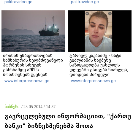
ცხოვრებიდან" – რას წერს
"ნაცმოძრაობის" ღალატი
palitravideo.ge
palitravideo.ge
ხობში დაღუპული დედა-
ვერანაირად ვერ
შვილის ახლობელი?
გადაფარავს ამ
დანაშაულს" - ირაკლი
კობახიძე
ირანის უსაფრთხოების
ტარიელ კაკაბაძე - ნატა
სამსახურის ხელმძღვანელი
ვიბლიანის საქმეზე
ჰორმუზის სრუტის
საზოგადოება უახლოეს
გახსნამდე აშშ-ს
დღეებში გაიგებს სიახლეს,
მოთხოვნებს უყენებს
დაიდება პირველი
მნიშვნელოვანი შედეგი და
www.interpressnews.ge
www.interpressnews.ge
ოფიციალურად ცნობენ
დაზარალებულად
ბიზნესი
/
23.05.2014 / 14:57
გავრცელებული ინფორმაციით, "ქართუ
ბანკი" ბიზნესმენებმა შოთა