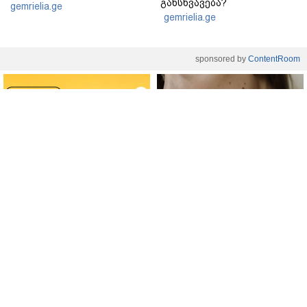
განსხვავება?
gemrielia.ge
gemrielia.ge
sponsored by
ContentRoom
ფერმენტირებული
როდის არის ხალი საშიში
ინგრედიენტები კანის
და როგორია მისი
მოვლაში - კორეული
მოშორების მარტივი და
ინოვაციური ბრენდი Manyo
უსაფრთხო გზები
საქართველოშია