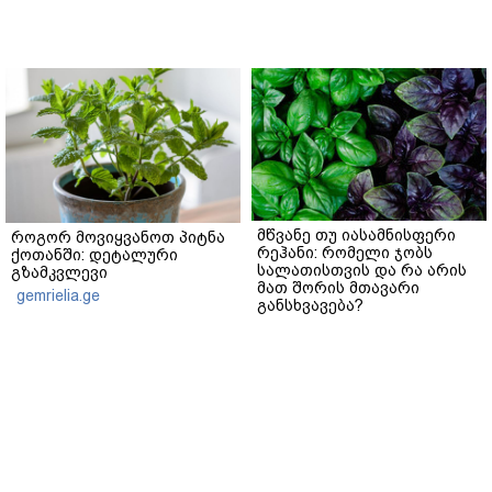
მწვანე თუ იასამნისფერი
როგორ მოვიყვანოთ პიტნა
რეჰანი: რომელი ჯობს
ქოთანში: დეტალური
სალათისთვის და რა არის
გზამკვლევი
მათ შორის მთავარი
gemrielia.ge
განსხვავება?
gemrielia.ge
sponsored by
ContentRoom