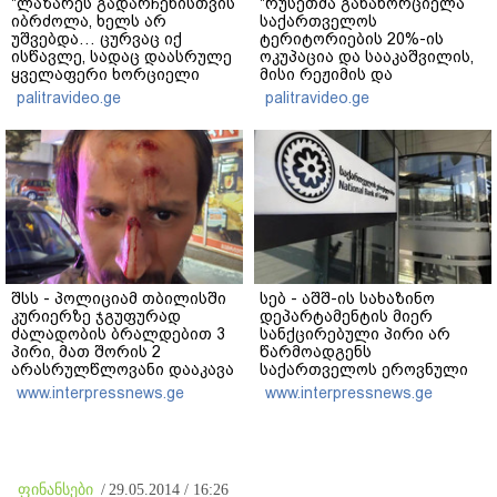
"ლაზარეს გადარჩენისთვის
"რუსეთმა განახორციელა
იბრძოლა, ხელს არ
საქართველოს
უშვებდა… ცურვაც იქ
ტერიტორიების 20%-ის
ისწავლე, სადაც დაასრულე
ოკუპაცია და სააკაშვილის,
ყველაფერი ხორციელი
მისი რეჟიმის და
ცხოვრებიდან" – რას წერს
"ნაცმოძრაობის" ღალატი
palitravideo.ge
palitravideo.ge
ხობში დაღუპული დედა-
ვერანაირად ვერ
შვილის ახლობელი?
გადაფარავს ამ
დანაშაულს" - ირაკლი
კობახიძე
შსს - პოლიციამ თბილისში
სებ - აშშ-ის სახაზინო
კურიერზე ჯგუფურად
დეპარტამენტის მიერ
ძალადობის ბრალდებით 3
სანქცირებული პირი არ
პირი, მათ შორის 2
წარმოადგენს
არასრულწლოვანი დააკავა
საქართველოს ეროვნული
- კიდევ 2 პირის დაკავების
ბანკის რეგულირებულ
www.interpressnews.ge
www.interpressnews.ge
მიზნით კი შესაბამისი
სუბიექტს
ღონისძიებები ტარდება
ფინანსები
/
29.05.2014 / 16:26