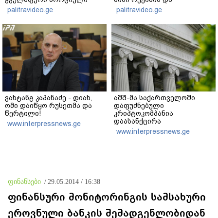
ცხოვრებიდან" – რას წერს
"ნაცმოძრაობის" ღალატი
palitravideo.ge
palitravideo.ge
ხობში დაღუპული დედა-
ვერანაირად ვერ
შვილის ახლობელი?
გადაფარავს ამ
დანაშაულს" - ირაკლი
კობახიძე
ვახტანგ კაპანაძე - დიახ,
აშშ-მა საქართველოში
ომი დაიწყო რუსეთმა და
დაფუძნებული
წერტილი!
კრიპტოკომპანია
დაასანქცირა
www.interpressnews.ge
www.interpressnews.ge
ფინანსები
/
29.05.2014 / 16:38
ფინანსური მონიტორინგის სამსახური
ეროვნული ბანკის შემადგენლობიდან