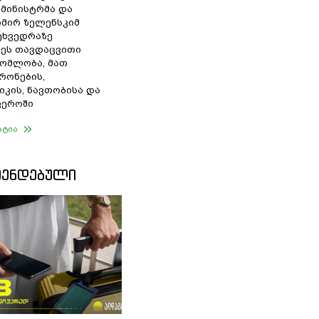
 მინისტრმა და
მირ ზელენსკიმ
შეხვედრაზე
ეს თავდაცვითი
ომლობა, მათ
რონების,
იკის, ნავთობისა და
ფეროში
ატია
ᲛᲔᲜᲓᲔᲑᲣᲚᲘ