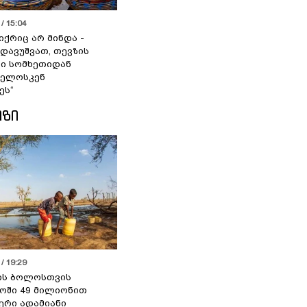
/ 15:04
იქრიც არ მინდა -
 დავუშვათ, თევზის
დი სომხეთიდან
ველოსკენ
ეს“
ᲘᲖᲘ
/ 19:29
ის ბოლოსთვის
ოში 49 მილიონით
იერი ადამიანი