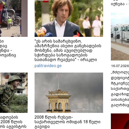
იქნება -
ბი
"ეს არის სამარცხვინო,
დაც
ამაზრზენია ასეთი განცხადების
ნდა -
მოსმენა, ამას აუცილებლად
ლოვანიც
სჭირდება საზოგადოების
სათანადო რეაქცია" - ირაკლი
კობახიძე
palitravideo.ge
16.07.2026 
„მძღოლ
დეფიცი
მტკივნ
საქართ
გადაზიდ
აისახებ
გაღრმავ
გადოების
2008 წლის რუსეთ-
2008 წლის
საქართველოს ომიდან 18 წელი
ოს აგვისტოს
გავიდა