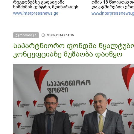
რეგიონებზე გადაიტანა
ომის 18 წლისთავთ
სიმძიმის ცენტრი, მდინარაძეს
დაკავშირებით ერ
პოლიტიკური ფუნქცია ექნება:
განცხადებას ავრც
www.interpressnews.ge
www.interpressnews.
არჩევნებისთვის მოამზადოს
საქართველო - მათი ამოცანაა,
მაქსიმალური უზრუნველყოფა
ოპოზიციის დასაქსაქსად
ეკონომიკა
30.05.2014 / 14:15
საპარტნიორო ფონდმა წყალტუბო
კონცეფციაზე მუშაობა დაიწყო