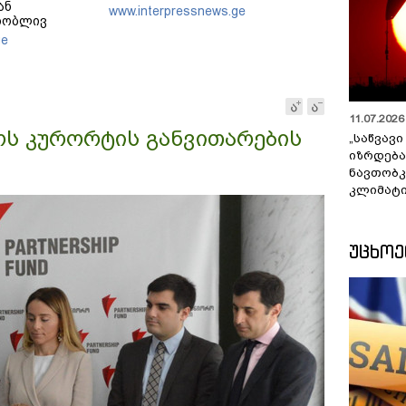
ან
www.interpressnews.ge
თობლივ
ელებენ
ge
11.07.2026 
ს კურორტის განვითარების
„საწვავი
იზრდება
ნავთობკ
კლიმატი
ᲣᲪᲮᲝ