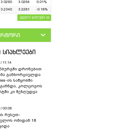
3.0260
3.0264
0.01%
3.2340
3.2281
-0.18%
ყველა ვალუტა
ერტორი
D
GEL
 ᲡᲘᲐᲮᲚᲔᲔᲑᲘ
/ 11:14
ნბურგში დრონებით
ხმა განხორციელდა
ries-ის საწყობში
 გაჩნდა, კოლცოვოს
ტში კი შეზღუდვა
/ 00:08
ის რუსეთ-
ელოს ომიდან 18
ვიდა