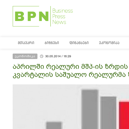
ᲛᲗᲐᲕᲐᲠᲘ
ᲑᲘᲖᲜᲔᲡᲘ
ᲤᲘᲜᲐᲜᲡᲔᲑᲘ
ᲔᲙᲝᲜᲝᲛᲘᲙᲐ
ეკონომიკა
30.05.2014 / 16:29
აპრილში რეალური მშპ-ის ზრდის 
კვარტალის საშუალო რეალურმა ზ