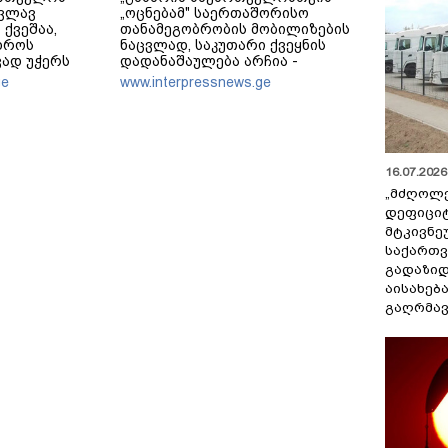
კვლავ
„ოცნებამ" საერთაშორისო
 ქვეშაა,
თანამეგობრობის მობილიზების
დროს
ნაცვლად, საკუთარი ქვეყნის
ვად უჭერს
დადანაშაულება არჩია -
ოს
ცინიკურია, რომ ოკუპაციასა და
ge
www.interpressnews.ge
ოკუპაციის მსხვერპლ
იანობას
მოქალაქეებზე მეტად ე.წ.
„რუსოფობიის“ გამო სწუხან
16.07.2026 
„მძღოლ
დეფიცი
მტკივნ
საქართ
გადაზიდ
აისახებ
გაღრმავ