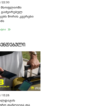
/ 22:30
ი მსოფლიოში
 გაძვირებულ
ებს შორის კვერცხი
ბს
ატია
ᲛᲔᲜᲓᲔᲑᲣᲚᲘ
/ 15:28
 ალდაგის
ურო დაზღვევა და