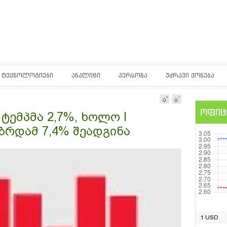
ᲢᲔᲥᲜᲝᲚᲝᲒᲘᲔᲑᲘ
ᲐᲜᲐᲚᲘᲖᲘ
ᲞᲔᲠᲡᲝᲜᲐ
ᲣᲫᲠᲐᲕᲘ ᲥᲝᲜᲔᲑᲐ
ოფიც
ტემპმა 2,7%, ხოლო I
რდამ 7,4% შეადგინა
1 USD