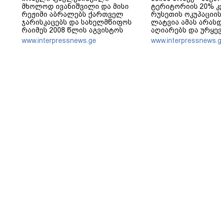
მხოლოდ ივანიშვილი და მისი
ტერიტორიის 20% 
რეჟიმი აბრალებს ქართველ
რუსეთის ოკუპაციის
ჯარისკაცებს და სახელმწიფოს
ლატვია ამას არას
რაიმეს 2008 წლის აგვისტოს
აღიარებს და ურყე
ომში - არანაირი დანაშაული არ
მხარს საქართველ
www.interpressnews.ge
www.interpressnews.
დაბრალებია ქართულ მხარეს
სუვერენიტეტსა და
ტერიტორიულ მთლ