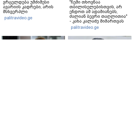
ვრცელდება უმძიმესი
"ჩემი თხოვნაა
ავარიის კადრები, არის
თბილისელებისთვის, არ
მსხვერპლი
ენდოთ ამ ადამიანებს,
ძალიან ბევრი თაღლითია"
palitravideo.ge
- კახა კალაძე მიმართვას
ავრცელებს
palitravideo.ge
უკრაინის უმაღლესმა
კახა კახიშვილი - თითქმის
ანტიკორუფციულმა
მთელი ქვეყნის
სასამართლომ აშშ-ში
ელექტროენერგიის გარეშე
უკრაინის ყოფილ ელჩს,
დარჩენასთან
ოლგა სტეფანიშინას 6
დაკავშირებით
მილიონი გრივნის
განმარტებამ კითხვებზე
www.interpressnews.ge
www.interpressnews.ge
ოდენობის გირაოს გადახდა
პასუხების ნაცვლად, მეტი
დააკისრა
ეჭვი გააჩინა - თუ მსგავსი
გათიშვა გარდაუვალი იყო,
რატომ არ გააფრთხილეს
მოსახლეობა?