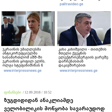
ავრცელებს
palitravideo.ge
უკრაინის უმაღლესმა
კახა კახიშვილი - თითქმის
ანტიკორუფციულმა
მთელი ქვეყნის
სასამართლომ აშშ-ში
ელექტროენერგიის გარეშე
უკრაინის ყოფილ ელჩს,
დარჩენასთან
ოლგა სტეფანიშინას 6
დაკავშირებით
მილიონი გრივნის
განმარტებამ კითხვებზე
www.interpressnews.ge
www.interpressnews.ge
ოდენობის გირაოს გადახდა
პასუხების ნაცვლად, მეტი
დააკისრა
ეჭვი გააჩინა - თუ მსგავსი
გათიშვა გარდაუვალი იყო,
რატომ არ გააფრთხილეს
მოსახლეობა?
ფინანსები
/
12.09.2018 / 10:52
ზუგდიდიდან ანაკლიამდე
ველობილიკის მოწყობა სავარაუდოდ