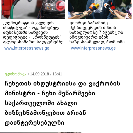
„დემოკრატიის კვლევის
გიორგი ბარამიძე -
ინსტიტუტი“ - ოკუპირებულ
მუხათგვერდის ძმათა
აფხაზეთში საწვავის
სასაფლაოზე 7 აგვისტოს
დეფიციტია - „როსნეფტის“
ამოვდივართ იმის
ავტოგასამართ სადგურებზე
ხაზგასასმელად, რომ ომი
კილომეტრიანი რიგები
რუსეთმა დაიწყო, რადგან
www.interpressnews.ge
www.interpressnews.ge
დგას და თითო
საქართველოში
ავტომობილზე მხოლოდ 20
ხელისუფლებას დაეუფლა
ლიტრის ჩასხმის შეზღუდვა
ძალა, რომელიც მთავარ
მოქმედებს
რამეს აყენებს ეჭვის ქვეშ
ეკონომიკა
/
14.09.2018 / 13:41
ჩეხეთის ინდუსტრიისა და ვაჭრობის
მინისტრი - ჩეხი მეწარმეები
საქართველოში ახალი
ბიზნესწამოწყებით არიან
დაინტერესებულნი