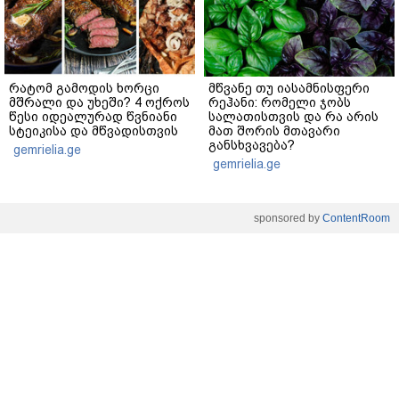
რატომ გამოდის ხორცი
მწვანე თუ იასამნისფერი
მშრალი და უხეში? 4 ოქროს
რეჰანი: რომელი ჯობს
წესი იდეალურად წვნიანი
სალათისთვის და რა არის
სტეიკისა და მწვადისთვის
მათ შორის მთავარი
განსხვავება?
gemrielia.ge
gemrielia.ge
sponsored by
ContentRoom
ფერმენტირებული
როდის არის ხალი საშიში
ინგრედიენტები კანის
და როგორია მისი