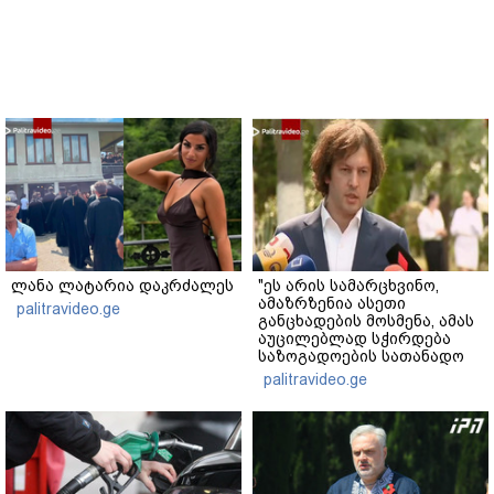
ლანა ლატარია დაკრძალეს
"ეს არის სამარცხვინო,
ამაზრზენია ასეთი
palitravideo.ge
განცხადების მოსმენა, ამას
აუცილებლად სჭირდება
საზოგადოების სათანადო
რეაქცია" - ირაკლი
palitravideo.ge
კობახიძე