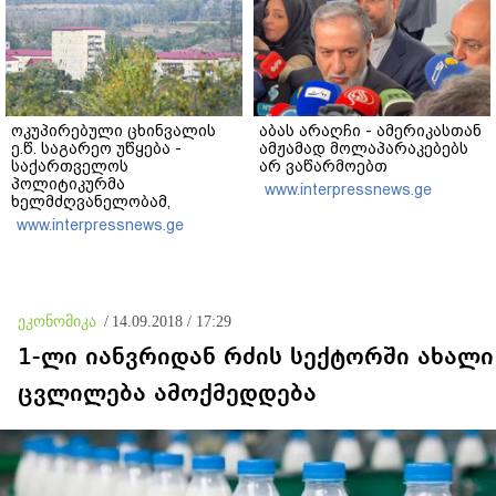
ოკუპირებული ცხინვალის
აბას არაღჩი - ამერიკასთან
ე.წ. საგარეო უწყება -
ამჟამად მოლაპარაკებებს
საქართველოს
არ ვაწარმოებთ
პოლიტიკურმა
www.interpressnews.ge
ხელმძღვანელობამ,
ირაკლი კობახიძის სახით,
www.interpressnews.ge
ოფიციალურად აღიარა
მიხეილ სააკაშვილი
სამხედრო აგრესიის
დამნაშავედ - 2008 წლის
აგვისტოს ომზე
ეკონომიკა
/
14.09.2018 / 17:29
პასუხისმგებლობა უნდა
დაეკისროს ქვეყანას
1-ლი იანვრიდან რძის სექტორში ახალი
ცვლილება ამოქმედდება