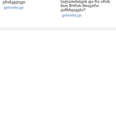
სალათისთვის და რა არის
გზამკვლევი
მათ შორის მთავარი
gemrielia.ge
განსხვავება?
gemrielia.ge
sponsored by
ContentRoom
ფერმენტირებული
როდის არის ხალი საშიში
ინგრედიენტები კანის
და როგორია მისი
მოვლაში - კორეული
მოშორების მარტივი და
ინოვაციური ბრენდი Manyo
უსაფრთხო გზები
საქართველოშია