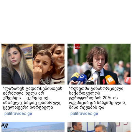
"ლაზარეს გადარჩენისთვის
"რუსეთმა განახორციელა
იბრძოლა, ხელს არ
საქართველოს
უშვებდა… ცურვაც იქ
ტერიტორიების 20%-ის
ისწავლე, სადაც დაასრულე
ოკუპაცია და სააკაშვილის,
ყველაფერი ხორციელი
მისი რეჟიმის და
ცხოვრებიდან" – რას წერს
"ნაცმოძრაობის" ღალატი
palitravideo.ge
palitravideo.ge
ხობში დაღუპული დედა-
ვერანაირად ვერ
შვილის ახლობელი?
გადაფარავს ამ
დანაშაულს" - ირაკლი
კობახიძე