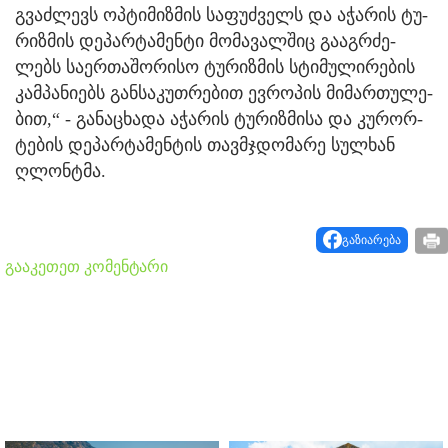
გვაძ­ლევს ოპ­ტი­მიზ­მის სა­ფუძ­ველს და აჭა­რის ტუ­
რიზ­მის დე­პარ­ტა­მენ­ტი მო­მა­ვალ­შიც გა­აგ­რძე­
ლებს სა­ერ­თა­შო­რი­სო ტუ­რიზ­მის სტი­მუ­ლი­რე­ბის
კამ­პა­ნი­ებს გან­სა­კუთ­რე­ბით ევ­რო­პის მი­მარ­თუ­ლე­
ბით,“ - გა­ნა­ცხა­და აჭა­რის ტუ­რიზ­მი­სა და კუ­რორ­
ტე­ბის დე­პარ­ტა­მენ­ტის თავ­მჯდო­მა­რე სულ­ხან
ღლონტმა.
გაზიარება
გააკეთეთ კომენტარი