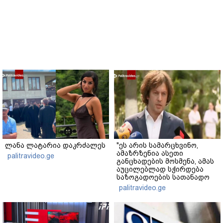
ლანა ლატარია დაკრძალეს
"ეს არის სამარცხვინო,
ამაზრზენია ასეთი
palitravideo.ge
განცხადების მოსმენა, ამას
აუცილებლად სჭირდება
საზოგადოების სათანადო
რეაქცია" - ირაკლი
palitravideo.ge
კობახიძე