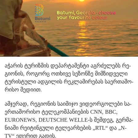
აჭა­რის ტუ­რიზ­მის დე­პარ­ტა­მენ­ტი აგ­რძე­ლებს რე­
გი­ო­ნის, რო­გორც ოთხი­ვე სე­ზონ­ზე მიმ­ზიდ­ვე­ლი
ტუ­რის­ტუ­ლი ად­გი­ლის რეკ­ლა­მი­რე­ბას სა­ერ­თა­შო­
რი­სო მე­დი­ით.
ამ­ჯე­რად, რე­გი­ო­ნის სა­ი­მი­ჯო ვი­დე­ორ­გო­ლე­ბი სა­
ერ­თა­შო­რი­სო ტე­ლე­კომ­პა­ნი­ე­ბის CNN, BBC,
EURONEWS, DEUTSCHE WELLE-ს შემ­დეგ, გერ­მა­
ნი­ა­ში რე­ი­ტინ­გუ­ლი ტე­ლე­არ­ხე­ბის „RTL“ და „N-
TV“ ეთე­რით გა­დის.