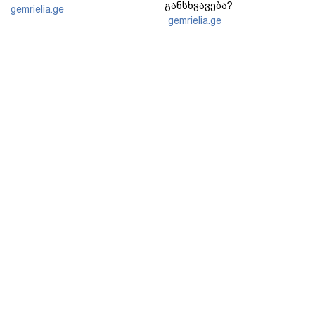
განსხვავება?
gemrielia.ge
gemrielia.ge
sponsored by
ContentRoom
ფერმენტირებული
როდის არის ხალი საშიში
ინგრედიენტები კანის
და როგორია მისი
მოვლაში - კორეული
მოშორების მარტივი და
ინოვაციური ბრენდი Manyo
უსაფრთხო გზები
საქართველოშია