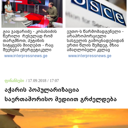
გია ჯაფარიძე - კობახიძის
ეუთო-ს წარმომადგენელი -
წერილი რუსულად რომ
არაპროპორციული
თარგმნოთ, პუტინის
სასჯელის გამოცხადებიდან
სიტყვებს მიიღებთ - რაც
ერთი წლის შემდეგ, მზია
შეეხება ენერგეტიკული
ამაღლობელი კვლავ
სისტემის პრობლემას,
პატიმრობაში რჩება -
www.interpressnews.ge
www.interpressnews.ge
ნამდვილად ვაპირებ
მოვუწოდებ საქართველოს
მოვიმარაგო არა მხოლოდ
მთავრობას, მისი
სანთლები, არამედ
დაუყოვნებლივი და
აღვადგინო ხაზის
უპირობო
ტელეფონიც
გათავისუფლებისკენ
ფინანსები
/
17.09.2018 / 17:07
აჭარის პოპულარიზაცია
საერთაშორისო მედიით გრძელდება