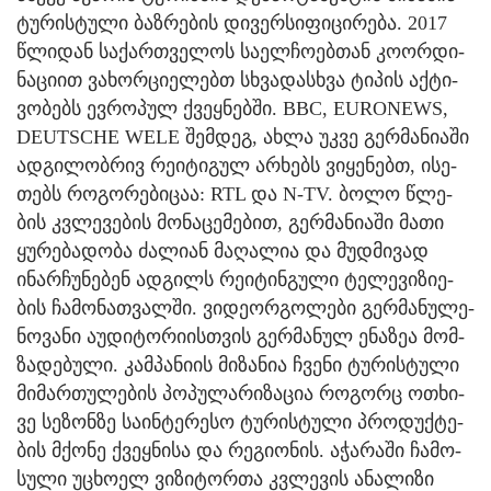
ტუ­რის­ტუ­ლი ბაზ­რე­ბის დი­ვერ­სი­ფი­ცი­რე­ბა. 2017
წლი­დან სა­ქარ­თვე­ლოს სა­ელ­ჩო­ებ­თან კო­ორ­დი­
ნა­ცი­ით ვახორ­ცი­ე­ლებთ სხვა­დას­ხვა ტი­პის აქ­ტი­
ვო­ბებს ევ­რო­პულ ქვეყ­ნებ­ში. BBC, EURONEWS,
DEUTSCHE WELE შემ­დეგ, ახლა უკვე გერ­მა­ნი­ა­ში
ად­გი­ლობ­რივ რე­ი­ტი­გულ არ­ხებს ვი­ყე­ნებთ, ისე­
თებს რო­გო­რე­ბი­ცაა: RTL და N-TV. ბოლო წლე­
ბის კვლე­ვე­ბის მო­ნა­ცე­მე­ბით, გერ­მა­ნი­ა­ში მათი
ყუ­რე­ბა­დო­ბა ძა­ლი­ან მა­ღა­ლია და მუდ­მი­ვად
ინარ­ჩუ­ნე­ბენ ად­გილს რე­ი­ტინ­გუ­ლი ტე­ლე­ვი­ზი­ე­
ბის ჩა­მო­ნათ­ვალ­ში. ვი­დე­ორ­გო­ლე­ბი გერ­მა­ნუ­ლე­
ნო­ვა­ნი აუ­დი­ტო­რი­ის­თვის გერ­მა­ნულ ენა­ზეა მომ­
ზა­დე­ბუ­ლი. კამ­პა­ნი­ის მი­ზა­ნია ჩვე­ნი ტუ­რის­ტუ­ლი
მი­მარ­თუ­ლების პო­პუ­ლა­რი­ზა­ცია რო­გორც ოთხი­
ვე სე­ზონ­ზე სა­ინ­ტე­რე­სო ტუ­რის­ტუ­ლი პრო­დუქ­ტე­
ბის მქო­ნე ქვეყ­ნი­სა და რე­გი­ო­ნის. აჭა­რა­ში ჩა­მო­
სუ­ლი უცხო­ელ ვი­ზი­ტორ­თა კვლე­ვის ანა­ლი­ზი