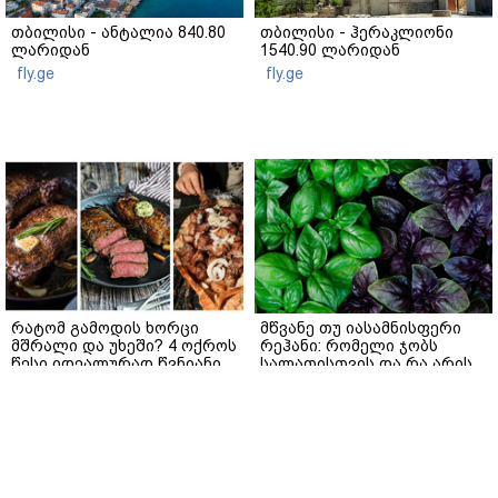
თბილისი - ანტალია 840.80
თბილისი - ჰერაკლიონი
ლარიდან
1540.90 ლარიდან
fly.ge
fly.ge
რატომ გამოდის ხორცი
მწვანე თუ იასამნისფერი
მშრალი და უხეში? 4 ოქროს
რეჰანი: რომელი ჯობს
წესი იდეალურად წვნიანი
სალათისთვის და რა არის
სტეიკისა და მწვადისთვის
მათ შორის მთავარი
განსხვავება?
gemrielia.ge
gemrielia.ge
sponsored by
ContentRoom