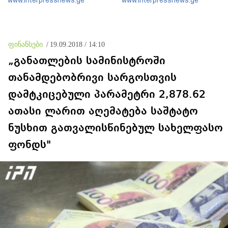
www.interpressnews.ge
www.interpressnews.ge
ოკუპაციის პირობებში
დაამონტაჟა, მიანიჭა
მომხდარ მკვლელობებს,
პორნოგრაფიული იერსახე
გატაცებებსა და სხვა სახის
და შეურაცხმყოფელ
ძალადობა
ტექსტებთან ერთად
გაავრცელა, ბრალი
ფინანსები
/
19.09.2018 / 14:10
წარუდგინეს
„განათლების სამინისტროში
თანამდებობრივი სარგოსთვის
დამტკიცებული პარამეტრი 2,878.62
ათასი ლარით აღემატება საშტატო
ნუსხით გათვალისწინებულ სახელფასო
ფონდს"