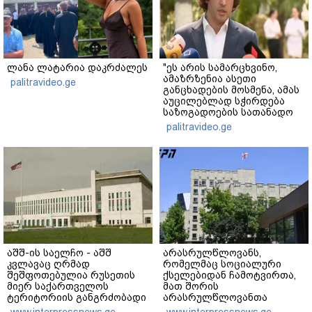
ლანა ლატარია დაკრძალეს
"ეს არის სამარცხვინო,
ამაზრზენია ასეთი
palitravideo.ge
განცხადების მოსმენა, ამას
აუცილებლად სჭირდება
საზოგადოების სათანადო
რეაქცია" - ირაკლი
palitravideo.ge
კობახიძე
აშშ-ის საელჩო - აშშ
არასრულწლოვანს,
კვლავაც ღრმად
რომელმაც სოციალური
შეშფოთებულია რუსეთის
ქსელებიდან ჩამოტვირთა,
მიერ საქართველოს
მათ შორის
ტერიტორიის განგრძობადი
არასრულწლოვანთა
ოკუპაციით და გმობს
ფოტოსურათები,