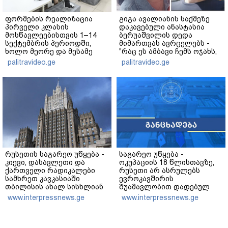
ფორმების რეალიზაცია
გიგა ავალიანის საქმეზე
პირველი კლასის
დაკავებული ანასტასია
მოსწავლეებისთვის 1–14
ბერუაშვილის დედა
სექტემბრის პერიოდში,
მიმართვას ავრცელებს -
ხოლო მეორე და მესამე
"რაც ეს ამბავი ჩემს ოჯახს,
ეტაპებზე...
ჩემს ანასტასიას გადახდა
palitravideo.ge
palitravideo.ge
თავს, მის მერე მე მე არ
ვარ"
რუსეთის საგარეო უწყება -
საგარეო უწყება -
კიევი, დასავლეთი და
ოკუპაციის 18 წლისთავზე,
ქართველი რადიკალები
რუსეთი არ ასრულებს
სამხრეთ კავკასიაში
ევროკავშირის
თბილისის ახალ სისხლიან
შუამავლობით დადებულ
ავანტიურებში ჩათრევას
2008 წლის 12 აგვისტოს
www.interpressnews.ge
www.interpressnews.ge
ცდილობენ
ცეცხლის შეწყვეტის
შეთანხმებას - მეტიც,
აფართოებს საკუთარ
უკანონო კონტროლს