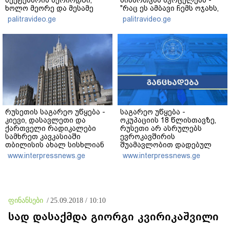
სექტემბრის პერიოდში,
მიმართვას ავრცელებს -
ხოლო მეორე და მესამე
"რაც ეს ამბავი ჩემს ოჯახს,
ეტაპებზე...
ჩემს ანასტასიას გადახდა
palitravideo.ge
palitravideo.ge
თავს, მის მერე მე მე არ
ვარ"
რუსეთის საგარეო უწყება -
საგარეო უწყება -
კიევი, დასავლეთი და
ოკუპაციის 18 წლისთავზე,
ქართველი რადიკალები
რუსეთი არ ასრულებს
სამხრეთ კავკასიაში
ევროკავშირის
თბილისის ახალ სისხლიან
შუამავლობით დადებულ
ავანტიურებში ჩათრევას
2008 წლის 12 აგვისტოს
www.interpressnews.ge
www.interpressnews.ge
ცდილობენ
ცეცხლის შეწყვეტის
შეთანხმებას - მეტიც,
აფართოებს საკუთარ
უკანონო კონტროლს
ოკუპირებულ რეგიონებში
ფინანსები
/
25.09.2018 / 10:10
სად დასაქმდა გიორგი კვირიკაშვილი