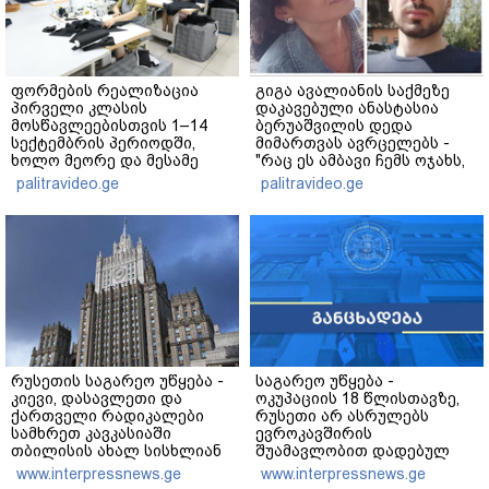
ფორმების რეალიზაცია
გიგა ავალიანის საქმეზე
პირველი კლასის
დაკავებული ანასტასია
მოსწავლეებისთვის 1–14
ბერუაშვილის დედა
სექტემბრის პერიოდში,
მიმართვას ავრცელებს -
ხოლო მეორე და მესამე
"რაც ეს ამბავი ჩემს ოჯახს,
ეტაპებზე...
ჩემს ანასტასიას გადახდა
palitravideo.ge
palitravideo.ge
თავს, მის მერე მე მე არ
ვარ"
რუსეთის საგარეო უწყება -
საგარეო უწყება -
კიევი, დასავლეთი და
ოკუპაციის 18 წლისთავზე,
ქართველი რადიკალები
რუსეთი არ ასრულებს
სამხრეთ კავკასიაში
ევროკავშირის
თბილისის ახალ სისხლიან
შუამავლობით დადებულ
ავანტიურებში ჩათრევას
2008 წლის 12 აგვისტოს
www.interpressnews.ge
www.interpressnews.ge
ცდილობენ
ცეცხლის შეწყვეტის