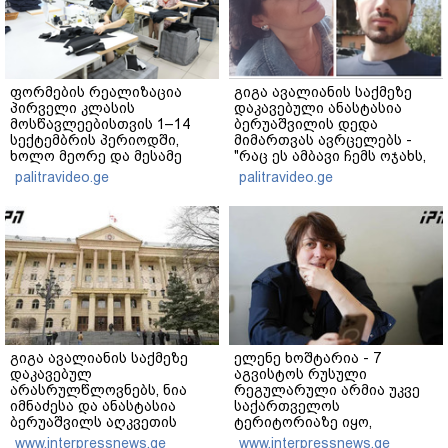
ფორმების რეალიზაცია
გიგა ავალიანის საქმეზე
პირველი კლასის
დაკავებული ანასტასია
მოსწავლეებისთვის 1–14
ბერუაშვილის დედა
სექტემბრის პერიოდში,
მიმართვას ავრცელებს -
ხოლო მეორე და მესამე
"რაც ეს ამბავი ჩემს ოჯახს,
ეტაპებზე...
ჩემს ანასტასიას გადახდა
palitravideo.ge
palitravideo.ge
თავს, მის მერე მე მე არ
ვარ"
გიგა ავალიანის საქმეზე
ელენე ხოშტარია - 7
დაკავებულ
აგვისტოს რუსული
არასრულწლოვნებს, ნია
რეგულარული არმია უკვე
იმნაძესა და ანასტასია
საქართველოს
ბერუაშვილს აღკვეთის
ტერიტორიაზე იყო,
ღონისძიების სახით
გვქონდა მსხვერპლი - ვერც
www.interpressnews.ge
www.interpressnews.ge