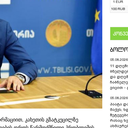
1 EUR
100 RUB
კონვ
US
ᲑᲝᲚᲝ
05.08.2026 
11 დღეშ
ბნელდებ
და დღე
ჩაბნელე
ვიცით -
05.08.2026 
პაატა და
მაქვს, 
შეტევებ
რმაციით, კახეთის გზატკეცილზე
რასაც ხ
ახმაურე
ოების დროს წარმოქმნილი პრობლემის