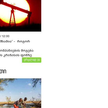
/ 12:00
 შხამია“ - როგორ
ომპანიების მოგება
ს კრიზისის ფონზე
ვრცლად
ᲔᲗᲘ