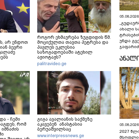
05.08.2026 
„გუდაურ
ახალი ს
ტრასები
როგორ ეხმაურება ზუგდიდის წმ.
უნდა გვ
ს, არ ენდოთ
მოციქულთა თავთა პეტრესა და
ჯაფარიძ
ლიან ბევრი
პავლეს ეკლესია
კალაძე
საზოგადოებაში ატეხილ
ᲐᲜᲐᲚ
ებს
აჟიოტაჟს?
palitravideo.ge
და - ჩემი
გიგა ავალიანის საქმეზე
იაგდეს, რომ
აკავებენ ანასტასია
05.08.2026 
 იმნაძის
ბერუაშვილსაც
2027 წლ
ში
www.interpressnews.ge
მსოფლი
ლი შვილი არ