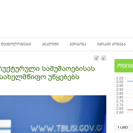
ᲢᲔᲥᲜᲝᲚᲝᲒᲘᲔᲑᲘ
ᲐᲜᲐᲚᲘᲖᲘ
ᲞᲔᲠᲡᲝᲜᲐ
ᲣᲫᲠᲐᲕᲘ ᲥᲝᲜᲔᲑᲐ
ოფიც
რუქტურული სამუშაოებისას
სახელმწიფო უწყებებს
1 USD