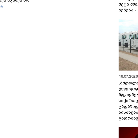
მეტი მშ
ით, ანასტასია
ge
ჭერენ
იქნება -
16.07.2026 
„მძღოლ
დეფიცი
მტკივნ
საქართ
გადაზიდ
აისახებ
გაღრმავ