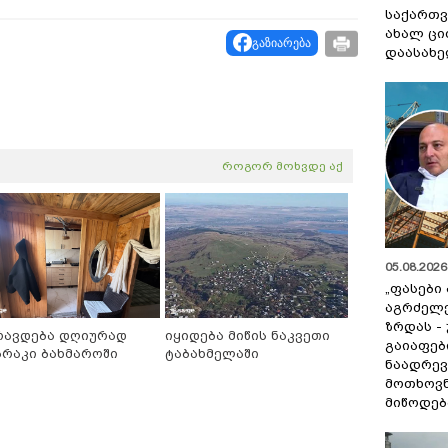
საქართვ
ახალ ცი
გაზიარება
დაასახ
როგორ მოხვდე აქ
05.08.2026 
„ფასები
აგრძელ
ზრდას -
რავდება დღიურად
იყიდება მიწის ნაკვეთი
გაიაფებ
არაკი ბახმაროში
ტაბახმელაში
ნაადრევ
მოთხოვნ
მიწოდებ