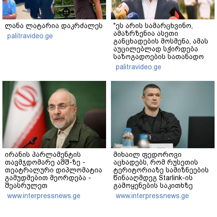
ლანა ლატარია დაკრძალეს
"ეს არის სამარცხვინო,
ამაზრზენია ასეთი
palitravideo.ge
განცხადების მოსმენა, ამას
აუცილებლად სჭირდება
საზოგადოების სათანადო
რეაქცია" - ირაკლი
palitravideo.ge
კობახიძე
ირანის პარლამენტის
მიხაილ ფედოროვი
თავმჯდომარე აშშ-ზე -
აცხადებს, რომ რუსეთის
თეატრალური დიპლომატია
ტერიტორიაზე სამიზნეების
გამუდმებით მეორდება -
წინააღმდეგ Starlink-ის
შეასრულეთ
გამოყენების საკითხზე
ვალდებულებები, მეტი
ილონ მასკთან
www.interpressnews.ge
www.interpressnews.ge
თეატრი არ გვჭირდება
მოლაპარაკებებს
აწარმოებს