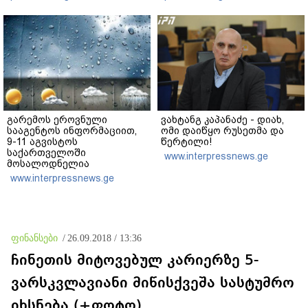
ხობში დაღუპული დედა-
ვერანაირად ვერ
შვილის ახლობელი?
გადაფარავს ამ
დანაშაულს" - ირაკლი
კობახიძე
გარემოს ეროვნული
ვახტანგ კაპანაძე - დიახ,
სააგენტოს ინფორმაციით,
ომი დაიწყო რუსეთმა და
9-11 აგვისტოს
წერტილი!
საქართველოში
www.interpressnews.ge
მოსალოდნელია
დროგამოშვებით წვიმა
www.interpressnews.ge
ფინანსები
/
26.09.2018 / 13:36
ჩინეთის მიტოვებულ კარიერზე 5-
ვარსკვლავიანი მიწისქვეშა სასტუმრო
იხსნება (+ფოტო)