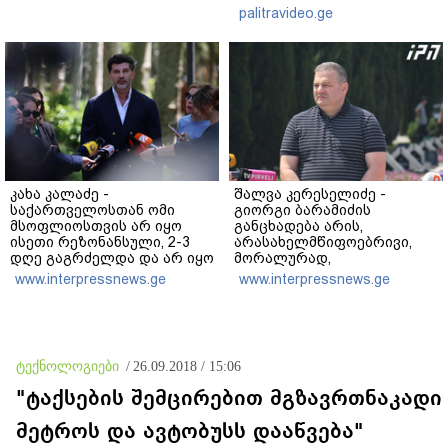
რეაქცია" - ირაკლი
palitravideo.ge
კობახიძე
კახა კალაძე -
შალვა კერესელიძე -
საქართველოსთან ომი
გიორგი ბარამიძის
მსოფლიოსთვის არ იყო
განცხადება არის,
ისეთი რეზონანსული, 2-3
არასახელმწიფოებრივი,
დღე გაგრძელდა და არ იყო
მორალურად,
საკმარისი, რომ რუსეთისა
პოლიტიკურად და
www.interpressnews.ge
www.interpressnews.ge
და რუსი ხალხის
ადამიანურად არასწორი იმ
წინააღმდეგ აეგორებინათ
გმირების წინაშე,
ის კამპანია, რასაც დღეს
რომლებიც აფხაზეთში
ვხედავთ
იბრძოდნენ - გამოძიება
დაიწყო და დაიწყოს!
ტექნოლოგიები
/
26.09.2018 / 15:06
"ტაქსების შემცირებით მგზავრთნაკადი
მეტროს და ავტობუსს დააწვება"