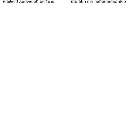
რატომ გამოდის ხორცი
მწვანე თუ იასამნისფერი
მშრალი და უხეში? 4 ოქროს
რეჰანი: რომელი ჯობს
წესი იდეალურად წვნიანი
სალათისთვის და რა არის
სტეიკისა და მწვადისთვის
მათ შორის მთავარი
განსხვავება?
gemrielia.ge
gemrielia.ge
sponsored by
ContentRoom
ფერმენტირებული
როდის არის ხალი საშიში
ინგრედიენტები კანის
და როგორია მისი
მოვლაში - კორეული
მოშორების მარტივი და
ინოვაციური ბრენდი Manyo
უსაფრთხო გზები
საქართველოშია