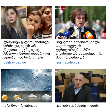
"ლაზარეს გადარჩენისთვის
"რუსეთმა განახორციელა
იბრძოლა, ხელს არ
საქართველოს
უშვებდა… ცურვაც იქ
ტერიტორიების 20%-ის
ისწავლე, სადაც დაასრულე
ოკუპაცია და სააკაშვილის,
ყველაფერი ხორციელი
მისი რეჟიმის და
ცხოვრებიდან" – რას წერს
"ნაცმოძრაობის" ღალატი
palitravideo.ge
palitravideo.ge
ხობში დაღუპული დედა-
ვერანაირად ვერ
შვილის ახლობელი?
გადაფარავს ამ
დანაშაულს" - ირაკლი
კობახიძე
გარემოს ეროვნული
ვახტანგ კაპანაძე - დიახ,