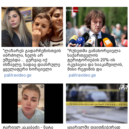
"ლაზარეს გადარჩენისთვის
"რუსეთმა განახორციელა
იბრძოლა, ხელს არ
საქართველოს
უშვებდა… ცურვაც იქ
ტერიტორიების 20%-ის
ისწავლე, სადაც დაასრულე
ოკუპაცია და სააკაშვილის,
ყველაფერი ხორციელი
მისი რეჟიმის და
ცხოვრებიდან" – რას წერს
"ნაცმოძრაობის" ღალატი
palitravideo.ge
palitravideo.ge
ხობში დაღუპული დედა-
ვერანაირად ვერ
შვილის ახლობელი?
გადაფარავს ამ
დანაშაულს" - ირაკლი
კობახიძე
ტარიელ კაკაბაძე - ნატა
ყვარელში თვითნებურად