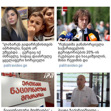
"ლაზარეს გადარჩენისთვის
"რუსეთმა განახორციელა
იბრძოლა, ხელს არ
საქართველოს
უშვებდა… ცურვაც იქ
ტერიტორიების 20%-ის
ისწავლე, სადაც დაასრულე
ოკუპაცია და სააკაშვილის,
ყველაფერი ხორციელი
მისი რეჟიმის და
ცხოვრებიდან" – რას წერს
"ნაცმოძრაობის" ღალატი
palitravideo.ge
palitravideo.ge
ხობში დაღუპული დედა-
ვერანაირად ვერ
შვილის ახლობელი?
გადაფარავს ამ
დანაშაულს" - ირაკლი
კობახიძე
„ნაციონალური მოძრაობა“ -
პაატა ზაქარეიშვილი -