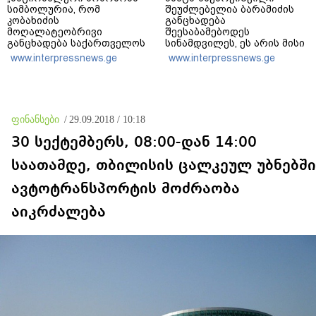
სიმბოლურია, რომ
შეუძლებელია ბარამიძის
კობახიძის
განცხადება
მოღალატეობრივი
შეესაბამებოდეს
განცხადება საქართველოს
სინამდვილეს, ეს არის მისი
თავისუფლებისთვის
მოსაზრება, აბსოლუტურად
www.interpressnews.ge
www.interpressnews.ge
შეწირული გმირების
ამოვარდნილი
მემორიალზე გაკეთდა
რეალობიდან - არ მიმაჩნია,
რომ ამის გამო მის
წინააღმდეგ სისხლის
სამართლის საქმე უნდა
ფინანსები
/
29.09.2018 / 10:18
აღიძრას
30 სექტემბერს, 08:00-დან 14:00
საათამდე, თბილისის ცალკეულ უბნებში
ავტოტრანსპორტის მოძრაობა
აიკრძალება