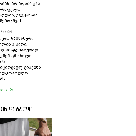
ბას, არ აღიარებს,
ქართველო
ბულია, ქვეყანაში
შემოუშვა!
/ 14:21
იებო სამსახური -
ულია 3 პირი,
ც სისტემატურად
დნენ ცნობილი
ის
ცირებულ ვისკისა
ა ალკოჰოლურ
ბს
ატია
ᲛᲔᲜᲓᲔᲑᲣᲚᲘ