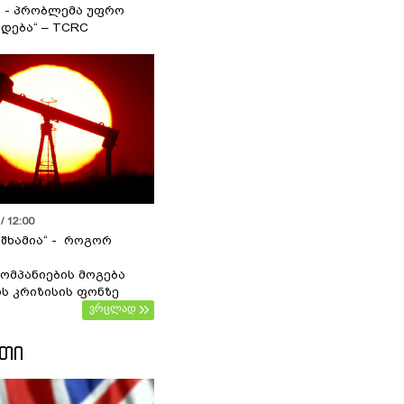
ა - პრობლემა უფრო
დება“ – TCRC
/ 12:00
 შხამია“ - როგორ
ომპანიების მოგება
ს კრიზისის ფონზე
ვრცლად
ᲔᲗᲘ