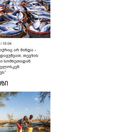
/ 15:04
იქრიც არ მინდა -
 დავუშვათ, თევზის
დი სომხეთიდან
ველოსკენ
ეს“
ᲘᲖᲘ