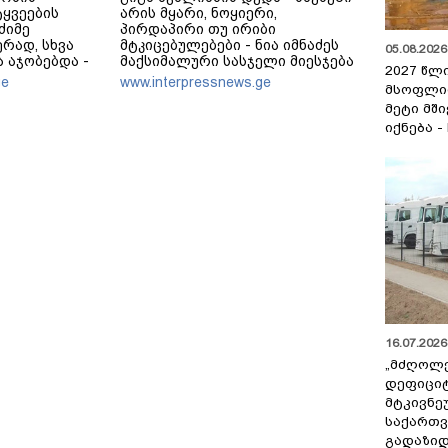
ტყვეების
არის მყარი, ნოყიერი,
ძიმე
პირდაპირი თუ ირიბი
რად, სხვა
მტკიცებულებები - ნია იმნაძეს
05.08.2026 
ა აჯობებდა -
მაქსიმალური სასჯელი მიესჯება
2027 წლ
ს, რომ
- ჩვენ ნია იმნაძეს არ ვედავებით
ge
www.interpressnews.ge
მსოფლი
ლს ან
იმას, რომ ეუბნება: “წადი,
მეტი მშ
ეტდნენ", ეგ
მოკალი“, ეს დაკვეთაა, ჩვენ
ს და არც
ვამბობთ, წაქეზებას,
იქნება -
მანიპულირებას
16.07.2026 
„მძღოლ
დეფიცი
მტკივნ
საქართ
გადაზიდ