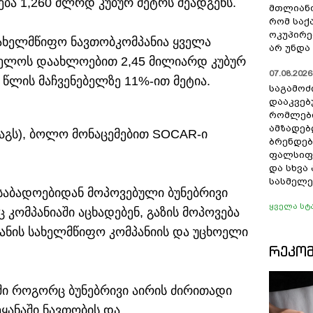
ა 1,260 მლრდ კუბურ მეტრს შეადგენს.
მთლიანო
რომ სა
ოკუპირე
სახელმწიფო ნავთობკომპანია ყველა
არ უნდა 
ელოს დაახლოებით 2,45 მილიარდ კუბურ
07.08.2026 
8 წლის მაჩვენებელზე 11%-ით მეტია.
საგამოძ
დააკვებ
რომლები
ამზადებ
(აგს), ბოლო მონაცემებით SOCAR-ი
ბრენდებ
ფალსიფი
და სხვ
სასმელე
საბადოებიდან მოპოვებული ბუნებრივი
ყველა სტ
კომპანიაში აცხადებენ, გაზის მოპოვება
იჯანის სახელმწიფო კომპანიის და უცხოელი
ᲠᲔᲙᲝ
ი როგორც ბუნებრივი აირის ძირითადი
ყანაში ნავთობის და