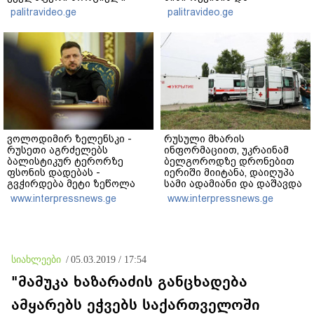
ცხოვრებიდან" – რას წერს
"ნაცმოძრაობის" ღალატი
palitravideo.ge
palitravideo.ge
ხობში დაღუპული დედა-
ვერანაირად ვერ
შვილის ახლობელი?
გადაფარავს ამ
დანაშაულს" - ირაკლი
კობახიძე
ვოლოდიმირ ზელენსკი -
რუსული მხარის
რუსეთი აგრძელებს
ინფორმაციით, უკრაინამ
ბალისტიკურ ტერორზე
ბელგოროდზე დრონებით
ფსონის დადებას -
იერიში მიიტანა, დაიღუპა
გვჭირდება მეტი ზეწოლა
სამი ადამიანი და დაშავდა
25
www.interpressnews.ge
www.interpressnews.ge
სიახლეები
/
05.03.2019 / 17:54
"მამუკა ხაზარაძის განცხადება
ამყარებს ეჭვებს საქართველოში