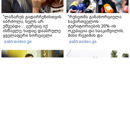
"ლაზარეს გადარჩენისთვის
"რუსეთმა განახორციელა
იბრძოლა, ხელს არ
საქართველოს
უშვებდა… ცურვაც იქ
ტერიტორიების 20%-ის
ისწავლე, სადაც დაასრულე
ოკუპაცია და სააკაშვილის,
ყველაფერი ხორციელი
მისი რეჟიმის და
ცხოვრებიდან" – რას წერს
"ნაცმოძრაობის" ღალატი
palitravideo.ge
palitravideo.ge
ხობში დაღუპული დედა-
ვერანაირად ვერ
შვილის ახლობელი?
გადაფარავს ამ
დანაშაულს" - ირაკლი
კობახიძე
ვოლოდიმირ ზელენსკი -
რუსული მხარის
რუსეთი აგრძელებს
ინფორმაციით, უკრაინამ
ბალისტიკურ ტერორზე
ბელგოროდზე დრონებით
ფსონის დადებას -
იერიში მიიტანა, დაიღუპა
გვჭირდება მეტი ზეწოლა
სამი ადამიანი და დაშავდა
25
www.interpressnews.ge
www.interpressnews.ge