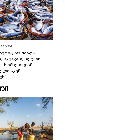
/ 15:04
იქრიც არ მინდა -
 დავუშვათ, თევზის
დი სომხეთიდან
ველოსკენ
ეს“
ᲘᲖᲘ