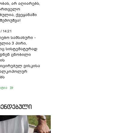
ბას, არ აღიარებს,
ქართველო
ბულია, ქვეყანაში
შემოუშვა!
/ 14:21
იებო სამსახური -
ულია 3 პირი,
ც სისტემატურად
დნენ ცნობილი
ის
ცირებულ ვისკისა
ა ალკოჰოლურ
ბს
ატია
ᲛᲔᲜᲓᲔᲑᲣᲚᲘ