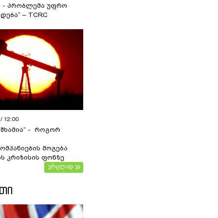
ა - პრობლემა უფრო
დება“ – TCRC
/ 12:00
 შხამია“ - როგორ
ომპანიების მოგება
ს კრიზისის ფონზე
ვრცლად
ᲔᲗᲘ