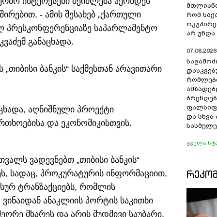
კერძო ინტერესები შეიძლება ჰქონდეს
მთლიანო
შირებით, - ამის შესახებ „ქართული
რომ სა
ოკუპირე
ლ პრესკონფერენციაზე საპარლამენტო
არ უნდა 
ვაძემ განაცხადა.
07.08.2026 
საგამოძ
 „თიბისი ბანკის“ საქმესთან არავითარი
დააკვებ
რომლები
ამზადებ
ბრენდებ
ფალსიფი
ხადა, აღნიშნული პროექტი
და სხვ
რთხოებისა და ეკონომიკისთვის.
სასმელე
ყველა სტ
ვალს ვადევნებთ „თიბისი ბანკის“
ᲠᲔᲙᲝ
ს, სადაც, პროკურატურის ინფორმაციით,
ნსურ ტრანზაქციებს, რომლის
. ვინაიდან ანაკლიის პორტის საკითხი
ეორე მხარეს და არის მუდმივი საუბარი,