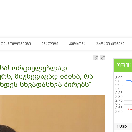
ᲢᲔᲥᲜᲝᲚᲝᲒᲘᲔᲑᲘ
ᲐᲜᲐᲚᲘᲖᲘ
ᲞᲔᲠᲡᲝᲜᲐ
ᲣᲫᲠᲐᲕᲘ ᲥᲝᲜᲔᲑᲐ
ოფიც
ანსახორციელებლად
ს, მიუხედავად იმისა, რა
ნდეს სხვადასხვა პირებს"
1 USD