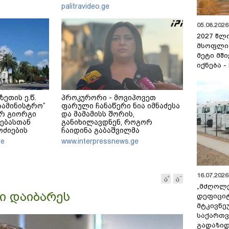
palitravideo.ge
05.08.2026 
2027 წლ
მსოფლი
მეტი მშ
იქნება -
ეთის ე.წ.
პროკურორი - მოვიპოვეთ
 სამინისტრო”
ფარული ჩანაწერი ნია იმნაძესა
რ გიორგი
და მამამისს შორის,
დებასთან
განიხილავდნენ, როგორ
ოძიების
ჩაიდინა გაბაშვილმა
ა
დანაშაული - ნიას მამა ამბობს,
ge
www.interpressnews.ge
რომ არასწორად მოიქცა, თუმცა
მამას ეუბნება, რომ სხვანაირად
ვერ მოიქცეოდა, თანამედროვე
ეპოქაში სხვანაირად ხდება
16.07.2026 
„მძღოლ
ი დაიბარეს
დეფიცი
მტკივნ
საქართ
გადაზიდ