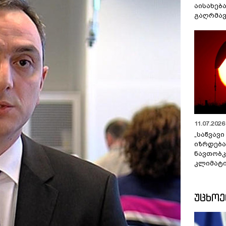
აისახებ
გაღრმავ
11.07.2026 
„საწვავი
იზრდება
ნავთობკ
კლიმატი
ᲣᲪᲮᲝ