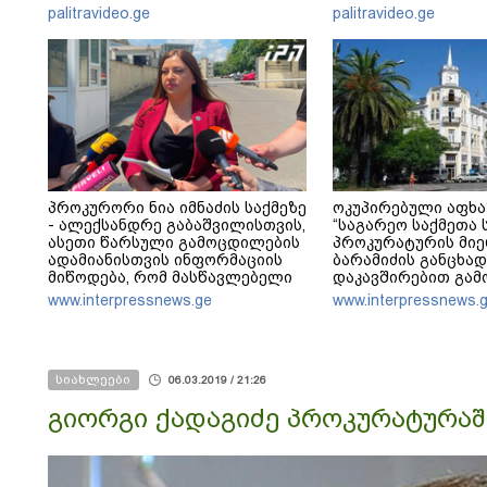
გადახდა თავს, მის მერე მე მე
განცხადება
palitravideo.ge
palitravideo.ge
არ ვარ"
პროკურორი ნია იმნაძის საქმეზე
ოკუპირებული აფხაზ
- ალექსანდრე გაბაშვილისთვის,
“საგარეო საქმეთა
ასეთი წარსული გამოცდილების
პროკურატურის მიე
ადამიანისთვის ინფორმაციის
ბარამიძის განცხა
მიწოდება, რომ მასწავლებელი
დაკავშირებით გამ
სექსუალურად ავიწროებდა,
დაწყებას ეხმაურებ
www.interpressnews.ge
www.interpressnews.
ფაქტობრივად, წაქეზება იყო
სიახლეები
06.03.2019 / 21:26
გიორგი ქადაგიძე პროკურატურაშ