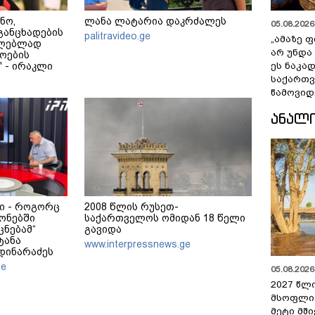
ნო,
ლანა ლატარია დაკრძალეს
05.08.2026 
განცხადების
palitravideo.ge
„ამაზე ფ
ცილებლად
არ უნდა
ოების
 - ირაკლი
ეს ნაკა
საქართ
წამოვიდ
ᲐᲜᲐᲚ
ი - როგორც
2008 წლის რუსეთ-
ონებში
საქართველოს ომიდან 18 წელი
ცნებამ“
გავიდა
ტანა
www.interpressnews.ge
მდინარაძეს
ა ექნება:
ge
05.08.2026 
ოამზადოს
2027 წლ
 ამოცანაა,
უნველყოფა
მსოფლი
აქსად
მეტი მშ