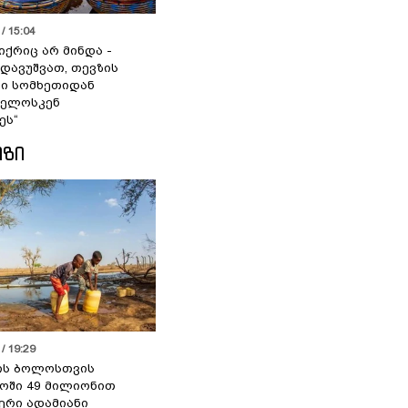
/ 15:04
იქრიც არ მინდა -
 დავუშვათ, თევზის
დი სომხეთიდან
ველოსკენ
ეს“
ᲘᲖᲘ
/ 19:29
ის ბოლოსთვის
ოში 49 მილიონით
იერი ადამიანი