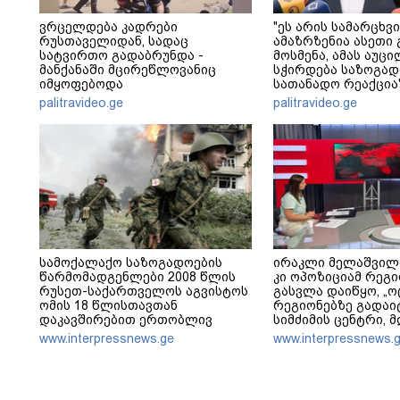
ვრცელდება კადრები
"ეს არის სამარცხვი
რუსთაველიდან, სადაც
ამაზრზენია ასეთი 
სატვირთო გადაბრუნდა -
მოსმენა, ამას აუ
მანქანაში მცირეწლოვანიც
სჭირდება საზოგად
იმყოფებოდა
სათანადო რეაქცია"
კობახიძე
palitravideo.ge
palitravideo.ge
სამოქალაქო საზოგადოების
ირაკლი მელაშვილ
წარმომადგენლები 2008 წლის
კი ოპოზიციამ რეგი
რუსეთ-საქართველოს აგვისტოს
გასვლა დაიწყო, „ო
ომის 18 წლისთავთან
რეგიონებზე გადაი
დაკავშირებით ერთობლივ
სიმძიმის ცენტრი, 
განცხადებას ავრცელებენ
პოლიტიკური ფუნქცი
www.interpressnews.ge
www.interpressnews.
არჩევნებისთვის მ
საქართველო - მათი
მაქსიმალური უზრ
ოპოზიციის დასაქს