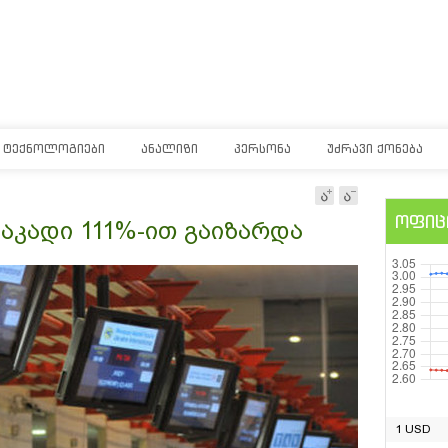
ᲢᲔᲥᲜᲝᲚᲝᲒᲘᲔᲑᲘ
ᲐᲜᲐᲚᲘᲖᲘ
ᲞᲔᲠᲡᲝᲜᲐ
ᲣᲫᲠᲐᲕᲘ ᲥᲝᲜᲔᲑᲐ
ოფიც
აკადი 111%-ით გაიზარდა
1 USD