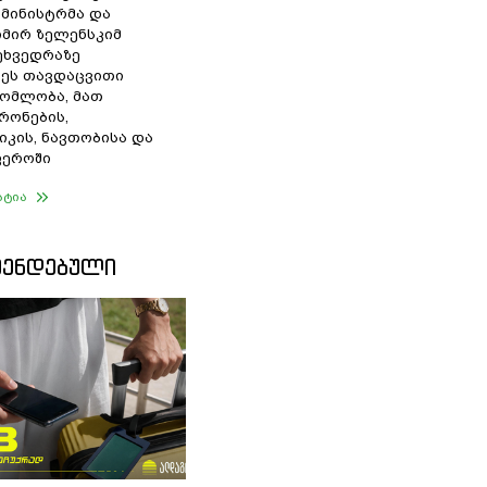
 მინისტრმა და
მირ ზელენსკიმ
შეხვედრაზე
ეს თავდაცვითი
ომლობა, მათ
რონების,
იკის, ნავთობისა და
ფეროში
ატია
ᲛᲔᲜᲓᲔᲑᲣᲚᲘ