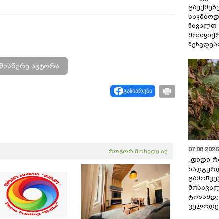
გაუქმებე
საკმაოდ
წავალთ 
მოიფიქრ
შეხვდებ
მისწერე ავტორს
გაზიარება
07.08.2026 
როგორ მოხვდე აქ
„დიდი რ
ნადგურდ
გამოწვევ
მოსავალ
ტონამდ
ველოდებ