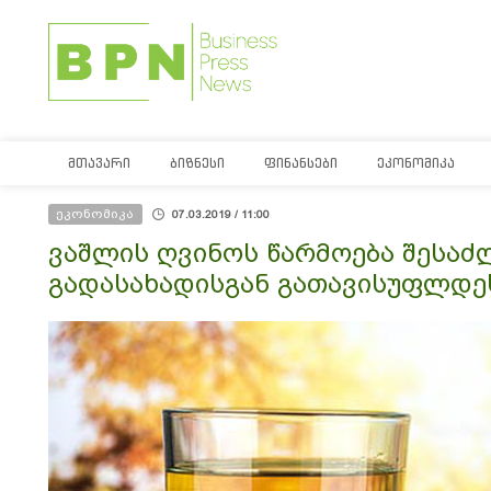
ᲛᲗᲐᲕᲐᲠᲘ
ᲑᲘᲖᲜᲔᲡᲘ
ᲤᲘᲜᲐᲜᲡᲔᲑᲘ
ᲔᲙᲝᲜᲝᲛᲘᲙᲐ
ეკონომიკა
07.03.2019 / 11:00
ვაშლის ღვინოს წარმოება შესაძლ
გადასახადისგან გათავისუფლდე