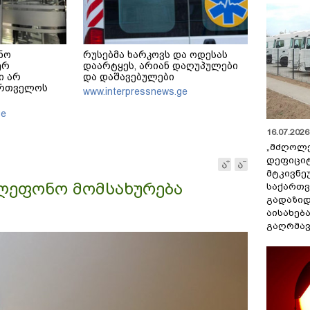
ინო
რუსებმა ხარკოვს და ოდესას
ერ
დაარტყეს, არიან დაღუპულები
ი არ
და დაშავებულები
ართველოს
www.interpressnews.ge
იექტს
ge
16.07.2026 
„მძღოლ
დეფიცი
მტკივნ
ლეფონო მომსახურება
საქართ
გადაზიდ
აისახებ
გაღრმავ