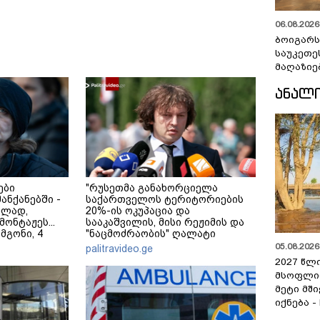
06.08.2026 
ბოიგარ
საუკეთე
მაღაზიე
ᲐᲜᲐᲚ
ები
"რუსეთმა განახორციელა
მანქანებში -
საქართველოს ტერიტორიების
ულად,
20%-ის ოკუპაცია და
ონტაჟეს...
სააკაშვილის, მისი რეჟიმის და
 მგონი, 4
"ნაცმოძრაობის" ღალატი
ეკა კუპატაძე
ვერანაირად ვერ გადაფარავს
05.08.2026 
palitravideo.ge
ამ დანაშაულს" - ირაკლი
2027 წლ
კობახიძე
მსოფლი
მეტი მშ
იქნება -