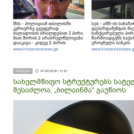
შსს - პოლიციამ თბილისში
სებ - აშშ-ის სახაზ
კურიერზე ჯგუფურად
დეპარტამენტის მი
ძალადობის ბრალდებით 3 პირი,
სანქცირებული პირ
მათ შორის 2 არასრულწლოვანი
წარმოადგენს საქ
დააკავა - კიდევ 2 პირის
ეროვნული ბანკის
დაკავების მიზნით კი შესაბამისი
რეგულირებულ სუბ
www.interpressnews.ge
www.interpressnews.
ღონისძიებები ტარდება
ბიზნესი
07.03.2019 / 11:31
სახელმწიფო სტრუქტურებს სატე
შესაძლოა, „ბილაინმა“ გაუწიოს