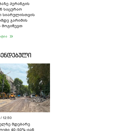
ბაზე პერანგის
ან საცურაო
ი სიარულისთვის
ომდე ჯარიმის
 მოგიწევთ
ატია
ᲛᲔᲜᲓᲔᲑᲣᲚᲘ
/ 12:50
ელზე მდებარე
ოები 40-50%-იან