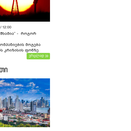
/ 12:00
 შხამია“ - როგორ
ომპანიების მოგება
ს კრიზისის ფონზე
ვრცლად
ᲔᲗᲘ