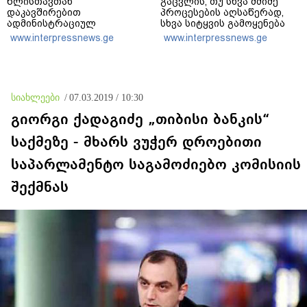
წლისთავთან
გაცვლის, თუ სხვა მძიმე
დაკავშირებით
პროცესების აღსაწერად,
ადმინისტრაციულ
სხვა სიტყვის გამოყენება
შენობებზე სახელმწიფო
აჯობებდა - არასდროს
www.interpressnews.ge
www.interpressnews.ge
დროშები დაეშვა
მითქვამს, რომ ჩვენები
ხელებაწეულს ან
დატყვევებულს
"ხვრეტდნენ", ეგ არასდროს
მინახავს და არც რაიმე
სიახლეები
/
07.03.2019 / 10:30
ფაქტი ვიცი
გიორგი ქადაგიძე „თიბისი ბანკის“
საქმეზე - მხარს ვუჭერ დროებითი
საპარლამენტო საგამოძიებო კომისიის
შექმნას