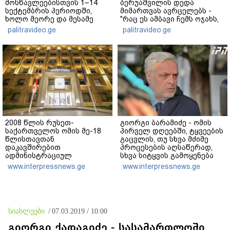
მოსწავლეებისთვის 1–14
ბერუაშვილის დედა
სექტემბრის პერიოდში,
მიმართვას ავრცელებს -
ხოლო მეორე და მესამე
"რაც ეს ამბავი ჩემს ოჯახს,
ეტაპებზე...
ჩემს ანასტასიას გადახდა
palitravideo.ge
palitravideo.ge
თავს, მის მერე მე მე არ
ვარ"
2008 წლის რუსეთ-
გიორგი ბარამიძე - ომის
საქართველოს ომის მე-18
პირველ დღეებში, ტყვეების
წლისთავთან
გაცვლის, თუ სხვა მძიმე
დაკავშირებით
პროცესების აღსაწერად,
ადმინისტრაციულ
სხვა სიტყვის გამოყენება
შენობებზე სახელმწიფო
აჯობებდა - არასდროს
www.interpressnews.ge
www.interpressnews.ge
დროშები დაეშვა
მითქვამს, რომ ჩვენები
ხელებაწეულს ან
დატყვევებულს
"ხვრეტდნენ", ეგ არასდროს
მინახავს და არც რაიმე
სიახლეები
/
07.03.2019 / 10:00
ფაქტი ვიცი
გიორგი ქადაგიძე - სასამართლოში