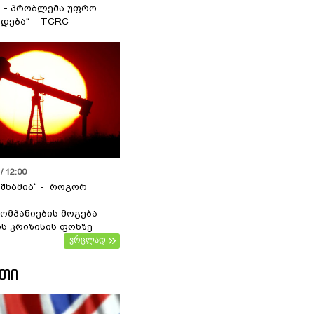
ა - პრობლემა უფრო
დება“ – TCRC
/ 12:00
 შხამია“ - როგორ
ომპანიების მოგება
ს კრიზისის ფონზე
ვრცლად
ᲔᲗᲘ