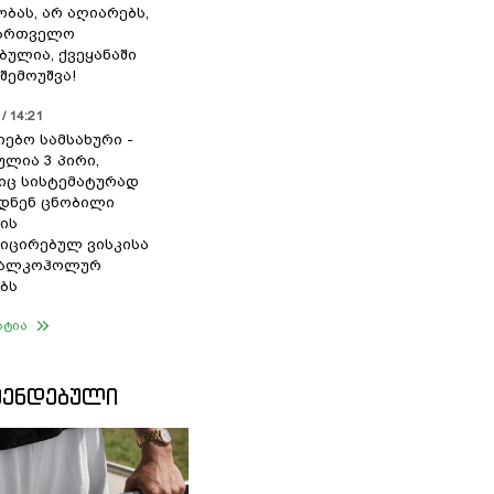
ბას, არ აღიარებს,
ქართველო
ბულია, ქვეყანაში
შემოუშვა!
/ 14:21
იებო სამსახური -
ულია 3 პირი,
ც სისტემატურად
დნენ ცნობილი
ის
ცირებულ ვისკისა
ა ალკოჰოლურ
ბს
ატია
ᲛᲔᲜᲓᲔᲑᲣᲚᲘ