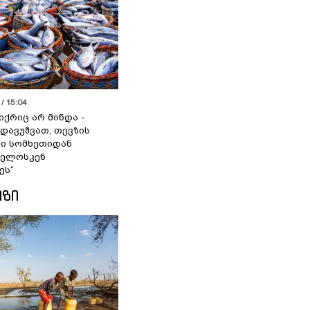
/ 15:04
იქრიც არ მინდა -
 დავუშვათ, თევზის
დი სომხეთიდან
ველოსკენ
ეს“
ᲘᲖᲘ