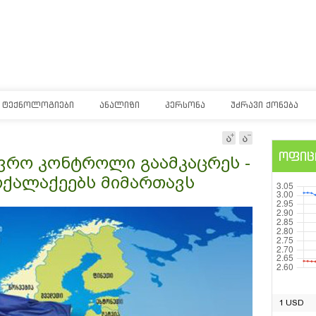
ᲢᲔᲥᲜᲝᲚᲝᲒᲘᲔᲑᲘ
ᲐᲜᲐᲚᲘᲖᲘ
ᲞᲔᲠᲡᲝᲜᲐ
ᲣᲫᲠᲐᲕᲘ ᲥᲝᲜᲔᲑᲐ
ოფიც
ღვრო კონტროლი გაამკაცრეს -
ოქალაქეებს მიმართავს
1 USD