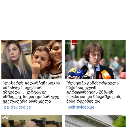
"ლაზარეს გადარჩენისთვის
"რუსეთმა განახორციელა
იბრძოლა, ხელს არ
საქართველოს
უშვებდა… ცურვაც იქ
ტერიტორიების 20%-ის
ისწავლე, სადაც დაასრულე
ოკუპაცია და სააკაშვილის,
ყველაფერი ხორციელი
მისი რეჟიმის და
ცხოვრებიდან" – რას წერს
"ნაცმოძრაობის" ღალატი
palitravideo.ge
palitravideo.ge
ხობში დაღუპული დედა-
ვერანაირად ვერ
შვილის ახლობელი?
გადაფარავს ამ
დანაშაულს" - ირაკლი
კობახიძე