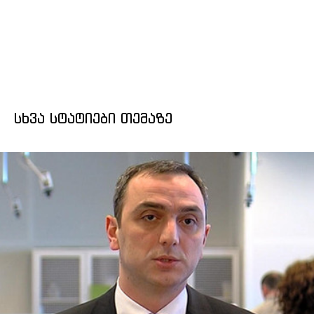
ᲡᲮᲕᲐ ᲡᲢᲐᲢᲘᲔᲑᲘ ᲗᲔᲛᲐᲖᲔ