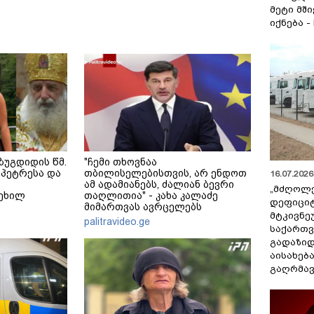
მეტი მშ
იქნება -
ზუგდიდის წმ.
"ჩემი თხოვნაა
პეტრესა და
თბილისელებისთვის, არ ენდოთ
16.07.2026 
ამ ადამიანებს, ძალიან ბევრი
„მძღოლ
ტეხილ
თაღლითია" - კახა კალაძე
დეფიცი
მიმართვას ავრცელებს
მტკივნ
palitravideo.ge
საქართ
გადაზიდ
აისახებ
გაღრმავ