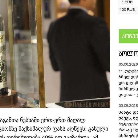
1 EUR
100 RUB
კონვ
US
ᲑᲝᲚᲝ
05.08.2026 
11 დღეშ
ბნელდებ
და დღე
ჩაბნელე
ვიცით -
05.08.2026 
პაატა და
მაქვს, 
საგანთა ნუსხაში ერთ-ერთ მაღალ
შეტევებ
ქციონზე მაქსიმალურ ფასს აღწევს, გასული
რასაც ხ
ახმაურე
ის ღირებულება 40%-ით გაიზარდა.
ამ