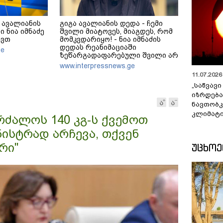
 ავალიანის
გიგა ავალიანის დედა - ჩემი
ი ნია იმნაძე
შვილი მიატოვეს, მიაგდეს, რომ
ავთ
მომკვდარიყო! - ნია იმნაძის
დედას რეანიმაციაში
ge
ზეწარგადაფარებული შვილი არ
უნახავს - ჩემი აზრით, ანასტასია
www.interpressnews.ge
ბერუაშვილსაც დაიჭერენ
11.07.2026 
„საწვავი
იზრდება
ნავთობკ
კლიმატი
რძალოს 140 კგ-ს ქვემოთ
ნისტრად არჩევა, თქვენ
რი"
ᲣᲪᲮᲝ