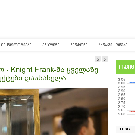
ᲢᲔᲥᲜᲝᲚᲝᲒᲘᲔᲑᲘ
ᲐᲜᲐᲚᲘᲖᲘ
ᲞᲔᲠᲡᲝᲜᲐ
ᲣᲫᲠᲐᲕᲘ ᲥᲝᲜᲔᲑᲐ
ოფიც
 - Knight Frank-მა ყველაზე
უქტები დაასახელა
1 USD