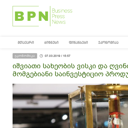
ᲛᲗᲐᲕᲐᲠᲘ
ᲑᲘᲖᲜᲔᲡᲘ
ᲤᲘᲜᲐᲜᲡᲔᲑᲘ
ᲔᲙᲝᲜᲝᲛᲘᲙᲐ
ეკონომიკა
07.03.2019 / 15:57
იშვიათი სახეობის ვისკი და ღვინო
მომგებიანი საინვესტიციო პროდ