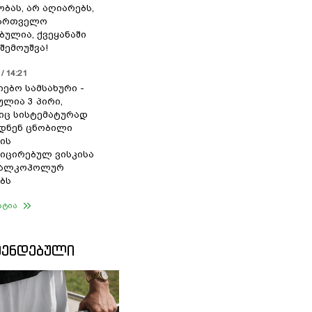
ბას, არ აღიარებს,
ქართველო
ბულია, ქვეყანაში
შემოუშვა!
/ 14:21
იებო სამსახური -
ულია 3 პირი,
ც სისტემატურად
დნენ ცნობილი
ის
ცირებულ ვისკისა
ა ალკოჰოლურ
ბს
ატია
ᲛᲔᲜᲓᲔᲑᲣᲚᲘ