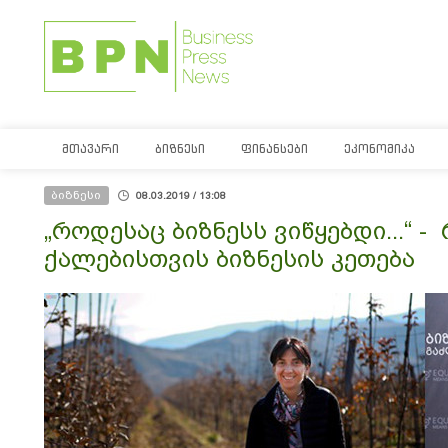
ᲛᲗᲐᲕᲐᲠᲘ
ᲑᲘᲖᲜᲔᲡᲘ
ᲤᲘᲜᲐᲜᲡᲔᲑᲘ
ᲔᲙᲝᲜᲝᲛᲘᲙᲐ
ბიზნესი
08.03.2019 / 13:08
„როდესაც ბიზნესს ვიწყებდი...“
ქალებისთვის ბიზნესის კეთება