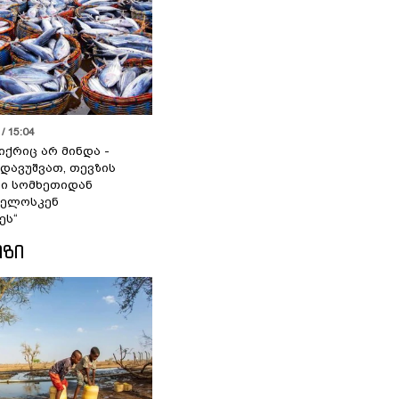
/ 15:04
იქრიც არ მინდა -
 დავუშვათ, თევზის
დი სომხეთიდან
ველოსკენ
ეს“
ᲘᲖᲘ