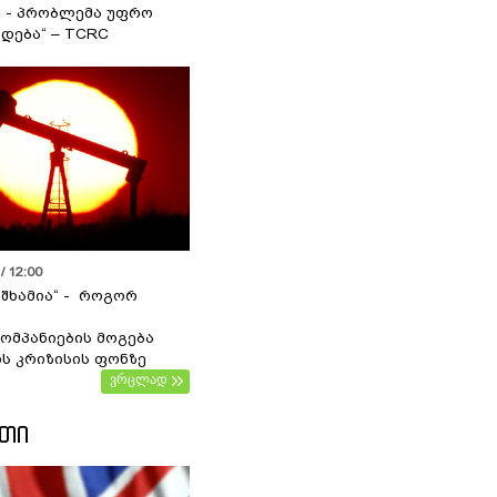
ა - პრობლემა უფრო
დება“ – TCRC
/ 12:00
 შხამია“ - როგორ
ომპანიების მოგება
ს კრიზისის ფონზე
ვრცლად
ᲔᲗᲘ