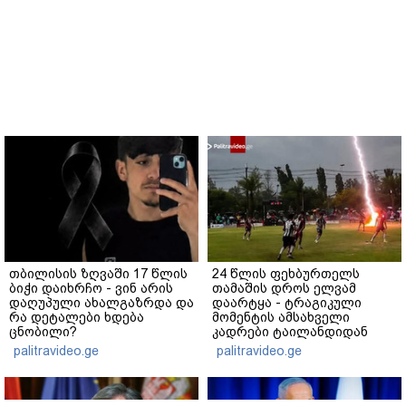
თბილისის ზღვაში 17 წლის
24 წლის ფეხბურთელს
ბიჭი დაიხრჩო - ვინ არის
თამაშის დროს ელვამ
დაღუპული ახალგაზრდა და
დაარტყა - ტრაგიკული
რა დეტალები ხდება
მომენტის ამსახველი
ცნობილი?
კადრები ტაილანდიდან
მედიაში ვრცელდება
palitravideo.ge
palitravideo.ge