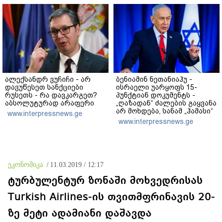
ალექსანდრ ვუჩიჩი - არ
ბენიამინ ნეთანიაჰუ -
დავუწესეთ სანქციები
ისრაელი უარყოფს 15-
რუსეთს - რა დავკარგეთ?
პუნქტიან დოკუმენტს -
აბსოლუტურად არაფერი
„ღაზადან“ ძალების გაყვანა
არ მოხდება, სანამ „ჰამასი“
www.interpressnews.ge
ნამდვილად არ
www.interpressnews.ge
განიარაღდება
ეკონომიკა
/
11.03.2019 / 12:17
ტურბულენტურ ზონაში მოხვედრისას
Turkish Airlines-ის თვითმფრინავის 20-
ზე მეტი ადამიანი დაშავდა