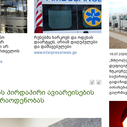
ინო
რუსებმა ხარკოვს და ოდესას
ერ
დაარტყეს, არიან დაღუპულები
ი არ
და დაშავებულები
ართველოს
www.interpressnews.ge
16.07.2026 
იექტს
„მძღოლ
ge
დეფიცი
მტკივნ
საქართ
გადაზიდ
აისახებ
ს პირდაპირი ავიარეისების
გაღრმავ
 რაოდენობას