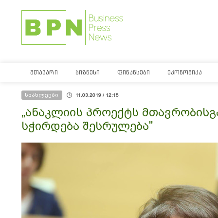
ᲛᲗᲐᲕᲐᲠᲘ
ᲑᲘᲖᲜᲔᲡᲘ
ᲤᲘᲜᲐᲜᲡᲔᲑᲘ
ᲔᲙᲝᲜᲝᲛᲘᲙᲐ
სიახლეები
11.03.2019 / 12:15
„ანაკლიის პროექტს მთავრობისგა
სჭირდება შესრულება"