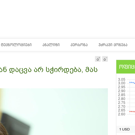
ᲢᲔᲥᲜᲝᲚᲝᲒᲘᲔᲑᲘ
ᲐᲜᲐᲚᲘᲖᲘ
ᲞᲔᲠᲡᲝᲜᲐ
ᲣᲫᲠᲐᲕᲘ ᲥᲝᲜᲔᲑᲐ
ოფიც
ნ დაცვა არ სჭირდება, მას
1 USD