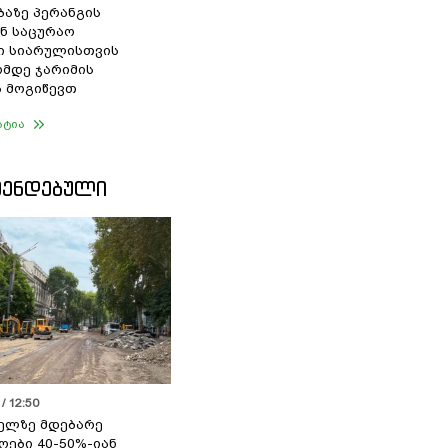
ბაზე პერანგის
ან საცურაო
ი სიარულისთვის
ომდე ჯარიმის
 მოგიწევთ
ატია
ᲛᲔᲜᲓᲔᲑᲣᲚᲘ
/ 12:50
ელზე მდებარე
ოები 40-50%-იან