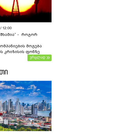
/ 12:00
 შხამია“ - როგორ
ომპანიების მოგება
ს კრიზისის ფონზე
ვრცლად
ᲔᲗᲘ