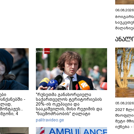
06.08.2026 
ბოიგარ
საუკეთე
მაღაზიე
ᲐᲜᲐᲚ
ები
"რუსეთმა განახორციელა
მანქანებში -
საქართველოს ტერიტორიების
05.08.2026 
ულად,
20%-ის ოკუპაცია და
ონტაჟეს...
სააკაშვილის, მისი რეჟიმის და
2027 წლ
 მგონი, 4
"ნაცმოძრაობის" ღალატი
მსოფლი
ეკა კუპატაძე
ვერანაირად ვერ გადაფარავს
palitravideo.ge
მეტი მშ
ამ დანაშაულს" - ირაკლი
იქნება -
კობახიძე