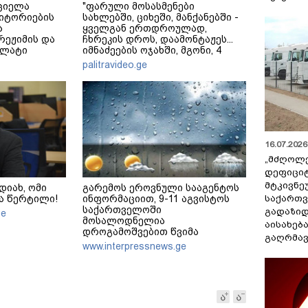
ციელა
"ფარული მოსასმენები
იტორიების
სახლებში, ციხეში, მანქანებში -
ა
ყველგან ერთდროულად,
 რეჟიმის და
ჩხრეკის დროს, დაამონტაჟეს...
ალატი
იმნაძეების ოჯახში, მგონი, 4
ადაფარავს
მოსასმენი იყო..." - ეკა კუპატაძე
palitravideo.ge
რაკლი
16.07.2026 
„მძღოლ
დეფიცი
მტკივნ
 დიახ, ომი
გარემოს ეროვნული სააგენტოს
საქართ
ა წერტილი!
ინფორმაციით, 9-11 აგვისტოს
საქართველოში
გადაზიდ
ge
მოსალოდნელია
აისახებ
დროგამოშვებით წვიმა
გაღრმავ
www.interpressnews.ge